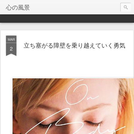
心の風景
MAR
立ち塞がる障壁を乗り越えていく勇気
2