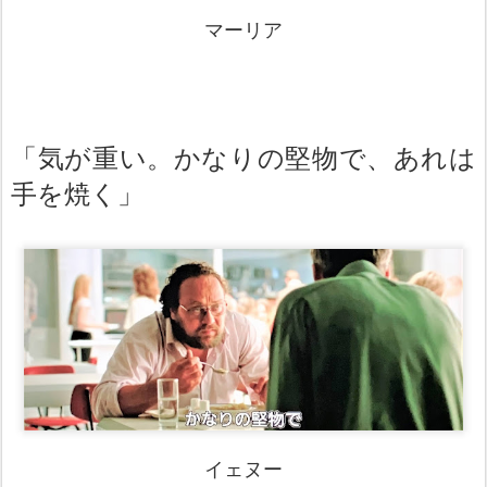
マーリア
「気が重い。かなりの堅物で、あれは
手を焼く」
イェヌー