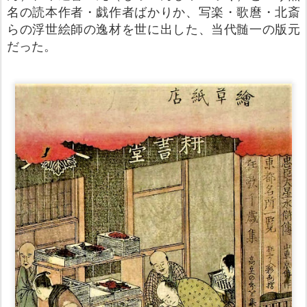
名の読本作者・戯作者ばかりか、写楽・歌麿・北斎
らの浮世絵師の逸材を世に出した、当代髄一の版元
だった。