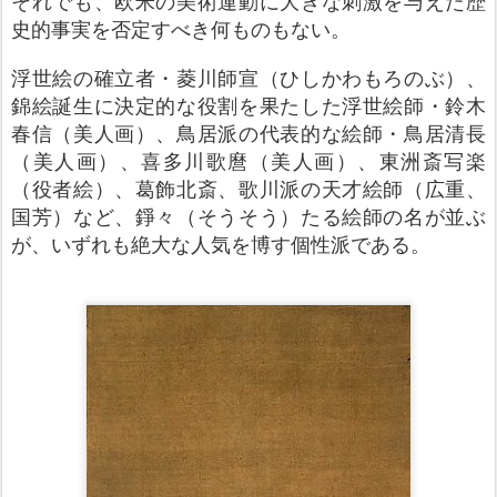
それでも、欧米の美術運動に大きな刺激を与えた歴
史的事実を否定すべき何ものもない。
浮世絵の確立者・菱川師宣（ひしかわもろのぶ）、
錦絵誕生に決定的な役割を果たした浮世絵師・鈴木
春信（美人画）、鳥居派の代表的な絵師・鳥居清長
（美人画）、喜多川歌麿（美人画）、東洲斎写楽
（役者絵）、葛飾北斎、歌川派の天才絵師（広重、
国芳）など、錚々（そうそう）たる絵師の名が並ぶ
が、いずれも絶大な人気を博す個性派である。