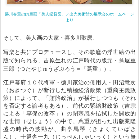
勝川春章の肉筆画「美人鑑賞図」／出光美術館の展示会のホームページ
より
そして、美人画の大家・喜多川歌麿。
写楽
と共にプロデュースし、その歌麿の浮世絵の出
版で知られる、吉原生れの江戸時代の版元・蔦屋重
三郎（つたやじゅうざぶろう＝「蔦重」）。
江戸幕府１０代将軍・徳川家治の側用人・田沼意次
（おきつぐ）が断行した積極経済政策（重商主義政
策）によって、「賄賂政治」が横行しつつも（それ
を否定する論考もある）、前代の緊縮財政策（吉宗
による「享保の改革」）の閉塞感を払拭した開放的
な世情（せじょう）の中で、蔦重が担った出版業隆
盛の時代の波動が、曲亭馬琴（きょくていばき
ん）、十返舎一九（じっぺんしゃいっく）という無