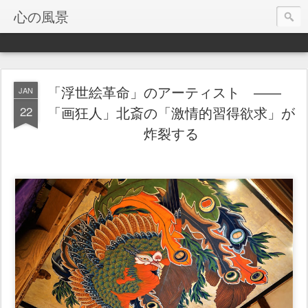
心の風景
「浮世絵革命」のアーティスト ――
JAN
22
「画狂人」北斎の「激情的習得欲求」が
炸裂する