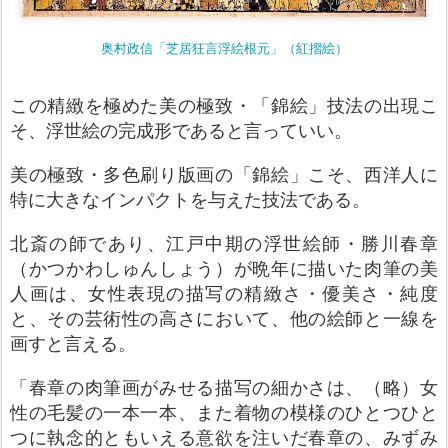
奥村政信「芝居狂言浮絵根元」（紅摺絵）
この精緻を極めた美の極致・「錦絵」技法の出現こ
そ、浮世絵の完成形であると言っていい。
美の極致・多色刷り版画の「錦絵」こそ、西洋人に
特に大きなインパクトを与えた技法である。
北斎の師であり、江戸中期の浮世絵師・勝川春章
（かつかわしゅんしょう）が晩年に描いた肉筆の美
人画は、女性表現の描写の精緻さ・優美さ・純度
と、その芸術性の高さにおいて、他の絵師と一線を
画すと言える。
「春章の肉筆画がみせる描写の細かさは、（略）女
性の毛髪の一本一本、また着物の模様のひとつひと
つに執念的ともいえる意欲を注いだ春章の、みずみ