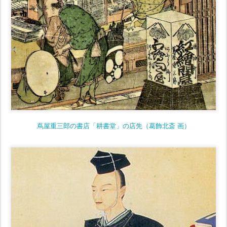
蔦屋重三郎の書店「耕書堂」の店先（葛飾北斎 画）