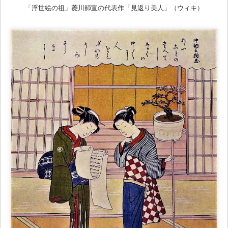
「浮世絵の祖」菱川師宣の代表作「見返り美人」（ウィキ）