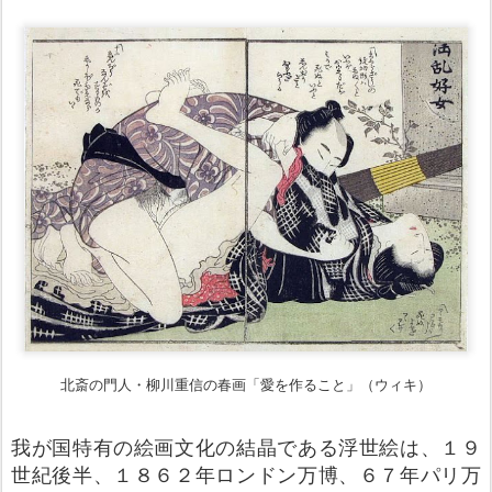
北斎の門人・柳川重信の春画「愛を作ること」（ウィキ）
我が国特有の絵画文化の結晶である浮世絵は、１９
世紀後半、１８６２年ロンドン万博、６７年パリ万