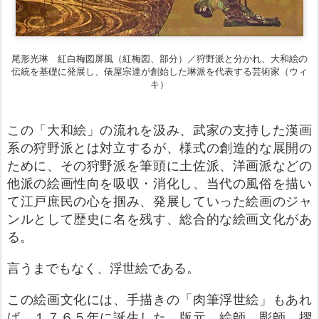
尾形光琳 紅白梅図屏風（紅梅図、部分）／狩野派と分かれ、大和絵の
伝統を基礎に発展し、俵屋宗達が創始した琳派を代表する芸術家（ウィ
キ）
この「大和絵」の流れを汲み、武家の支持した漢画
系の狩野派とは対立するが、様式の創造的な展開の
ために、その狩野派を筆頭に土佐派、洋画派などの
他派の絵画性向を吸収・消化し、当代の風俗を描い
て江戸庶民の心を掴み、発展していった絵画のジャ
ンルとして歴史に名を残す、総合的な絵画文化があ
る。
言うまでもなく、浮世絵である。
この絵画文化には、手描きの「肉筆浮世絵」もあれ
ば、１７６５年に誕生した、版元、絵師、彫師、摺