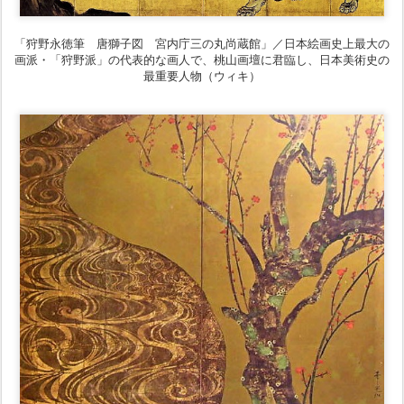
「狩野永徳筆 唐獅子図 宮内庁三の丸尚蔵館」／日本絵画史上最大の
画派・「狩野派」の代表的な画人で、桃山画壇に君臨し、日本美術史の
最重要人物（ウィキ）