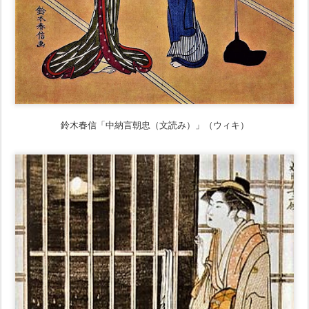
鈴木春信「中納言朝忠（文読み）」（ウィキ）