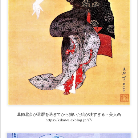
葛飾北斎が還暦を過ぎてから描いた絵が凄すぎる・美人画
https://kikawa.exblog.jp/i7/