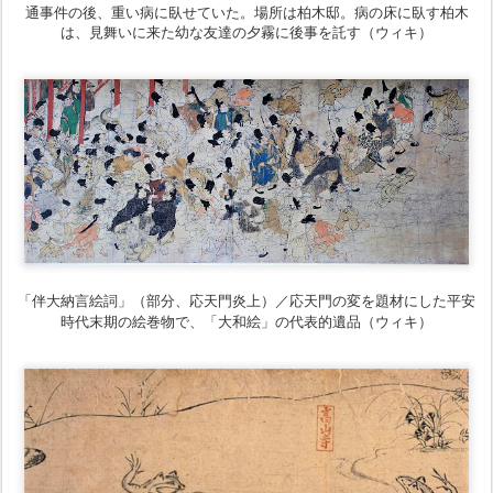
通事件の後、重い病に臥せていた。場所は柏木邸。病の床に臥す柏木
は、見舞いに来た幼な友達の夕霧に後事を託す（ウィキ）
「伴大納言絵詞」（部分、応天門炎上）／応天門の変を題材にした平安
時代末期の絵巻物で、「大和絵」の代表的遺品（ウィキ）