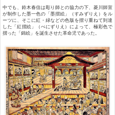
中でも、鈴木春信は彫り師との協力の下、菱川師宣
が制作した墨一色の「墨摺絵」（すみずりえ）をル
ーツに、そこに紅・緑などの色版を摺り重ねて到達
した「紅摺絵」（べにずりえ）によって、極彩色で
摺った「錦絵」を誕生させた革命児であった。