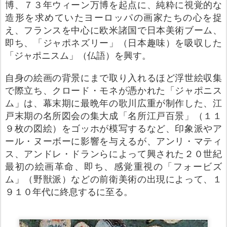
博、７３年ウィーン万博を起点に、純粋に視覚的な
造形を求めていたヨーロッパの画家たちの心を捉
え、フランスを中心に欧米諸国で日本美術ブーム、
即ち、「ジャポネズリー」（日本趣味）を吸収した
「ジャポニスム」（仏語）を興す。
自身の絵画の背景にまで取り入れるほど浮世絵収集
で際立ち、クロード・モネが憑かれた「ジャポニス
ム」は、幕末期に最晩年の歌川広重が制作した、江
戸末期の名所図会の集大成「名所江戸百景」（１１
９枚の図絵）をゴッホが模写するなど、印象派やア
ール・ヌーボーに影響を与えるが、アンリ・マティ
ス、アンドレ・ドランらによって興された２０世紀
最初の絵画革命、即ち、感覚重視の「フォービズ
ム」（野獣派）などの前衛美術の出現によって、１
９１０年代に終息するに至る。