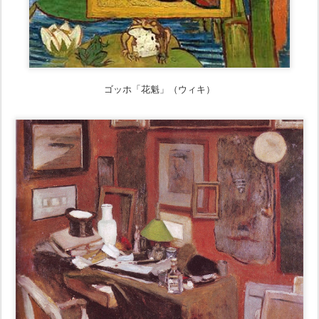
ゴッホ「花魁」（ウィキ）