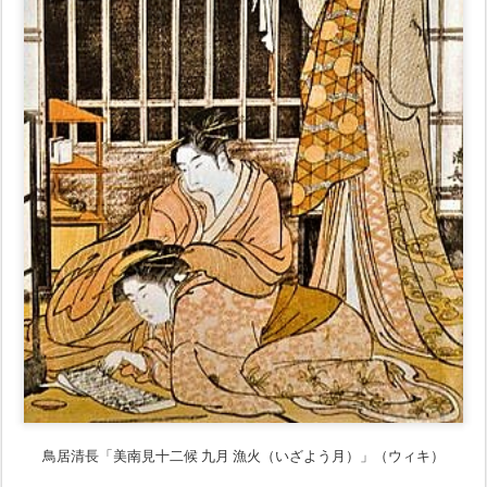
鳥居清長「美南見十二候 九月 漁火（いざよう月）」（ウィキ）