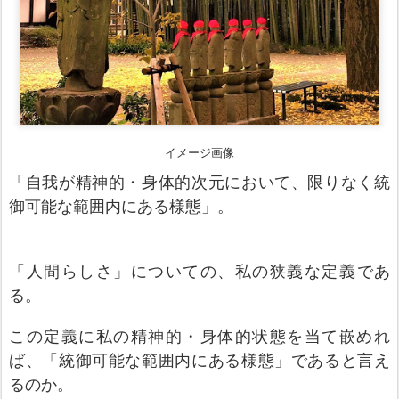
イメージ画像
「自我が
精神的・身体的次元
において、限りなく統
御可能
な
範囲内にある様態」。
「人間らし
さ
」
に
ついての、私の狭義な定義
であ
る
。
この
定義に私の精神的・身体的状態を当て嵌めれ
ば、「統御可能な範囲内にある様態」で
ある
と言え
るのか。