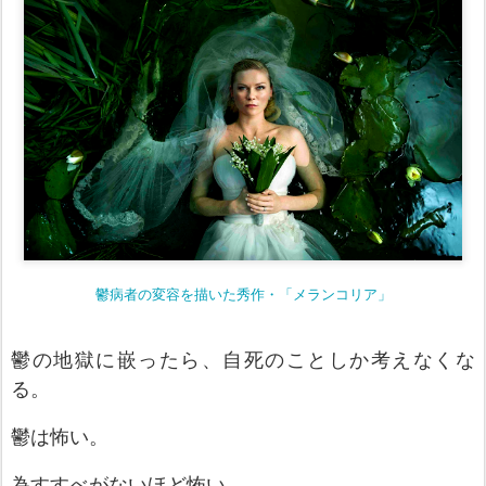
鬱病者の変容を描いた秀作・「メランコリア」
鬱
の地獄に嵌
ったら、自死のことしか考えなくな
る。
鬱は怖い。
為すすべがないほど怖い。