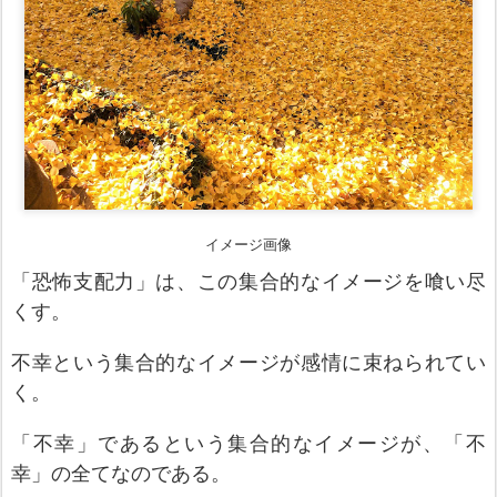
イメージ画像
「恐怖支配力」
は
、この集合的なイメージ
を
喰い尽
くす
。
不幸という
集合的なイメージ
が感情に束ねられてい
く。
「不幸」であるという集合的なイメージ
が、「不
幸」の全てなの
である。