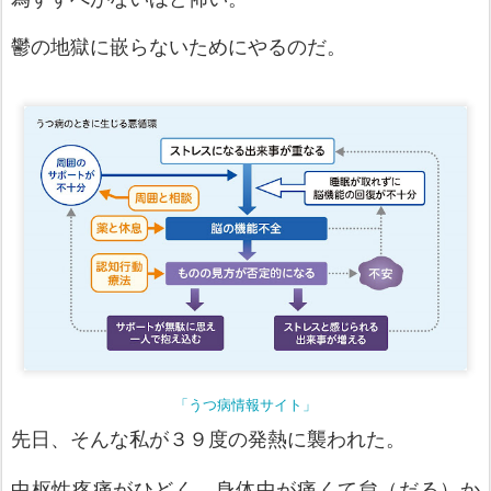
鬱の地獄に嵌らないためにやるのだ。
「うつ病情報サイト」
先日、そんな私が３９度の発熱に襲われた。
中枢性疼痛が
ひどく、身
体
中が痛
くて怠（だる）か