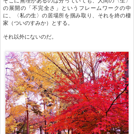
そこに無理があるのは分っていても、人間の〈生〉
の展開の「不完全さ」というフレームワークの中
に、
〈私の生〉
の居場所を掴み取
り、それを終の棲
家（ついのすみか）とする。
それ
以外にないのだ。