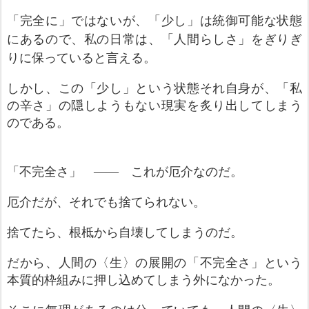
「完全に」
ではないが、「少し」は統御可能な状態
にあるので、
私の
日常
は、「人間らしさ」をぎりぎ
りに保っていると言える。
しかし、この「少し」という状態それ自身が、「私
の辛さ」の隠しようもない現実を炙り出してしまう
の
である
。
「不完全さ」
――
これが厄介
な
の
だ
。
厄介だ
が
、
それでも捨てられない。
捨てたら、根柢から自壊してしまうのだ。
だから、
人間の〈生〉の
展開の「不完全さ」
という
本質的枠組みに押し込めてしまう外
に
なかった。