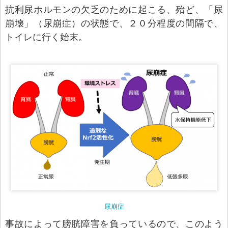
抗利尿ホルモンの欠乏のために起こる、殆ど、「尿
崩壊」（尿崩症）の状態で、２０分程度の間隔で、
トイレに行く始末。
尿崩症
事故によって膀胱障害を負っている
ので、
この
よう