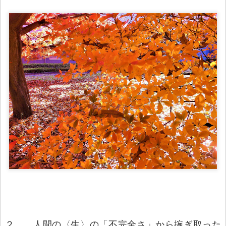
２ 人間の〈生〉の「不完全さ」から捥ぎ取った