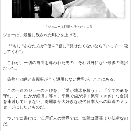
「ジョニーは戦場へ行った」より
ジョーは、最後に残された叫びを上げる。
「“もし”“あなた方が”“僕を”“皆に”“見せたくないなら”“いっそ･･･殺
してくれ”」
これが、一切の自由を奪われた男の、それ以外にない最後の選択
だった。
偽善と欺瞞と奇麗事が全く通用しない世界が、ここにある。
この一連のジョーの叫びを、「愛が地球を救う」、「全ての命を
守れ」、「たかが経済」等々、平気で歯が浮く気障（きざ）な台詞
を連射して止まない、奇麗事が大好きな現代日本人への葬送のメッ
セージにしたいものだ。
ついでに書けば、江戸町人の世界では、気障は野暮より低劣なの
だ。