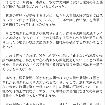
そこでは、米兵も日本兵も、双方の力関係における優劣の落差感
など確信的に蹴飛ばされているようだった。
状況の苛酷さが増幅するほどに、私たちの自我の許容臨界点は危
ういラインにまで下降していって、「一本の細く赤い線」を簡単に
突き抜けていってしまうのだろうか。
そこで晒された卑屈さや醜悪さもまた、作り手の内側の感情ライ
ンと地続きになっていて、それを鑑賞する私たちの自我が勝手に作
り出した心地良い物語の脆弱さを、根柢から破砕する怖さがそこに
あった。
これは言ってみれば、私たちが素朴に信じて止まない心地良い物
語の欺瞞性を、私たちの心の内側から問題提起していくことの重要
性を、自分の心のサイズで省察する誠実な態度を暗に求める一篇で
あるとも言えないか。
本作は、極限状況に置かれた人間の様々な自我の展開の様態と、
それが表現されたときの大いなる危うさ、そして、決して約束され
ない未来に時間を繋ぐ一縷（いちる）の希望の可能性についての、
極めて形而上学的なテーマを、作り手特有の個性的なまでの筆致で
具象化した映像であると言えようか。
本作が描いて止まない世界 ―― それは「一本の細く赤い線」