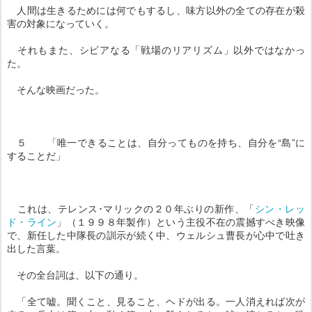
人間は生きるためには何でもするし、味方以外の全ての存在が殺
害の対象になっていく。
それもまた、シビアなる「戦場のリアリズム」以外ではなかっ
た。
そんな映画だった。
５ 「唯一できることは、自分ってものを持ち、自分を“島”に
することだ」
これは、テレンス･マリックの２０年ぶりの新作、「
シン・レッ
ド・ライン
」（１９９８年製作）という主役不在の震撼すべき映像
で、新任した中隊長の訓示が続く中、ウェルシュ曹長が心中で吐き
出した言葉。
その全台詞は、以下の通り。
「全て嘘。聞くこと、見ること、ヘドが出る。一人消えれば次が