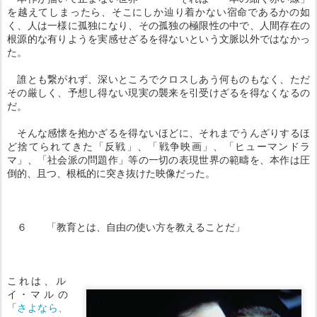
を越えてしまったら、そこにしか辿り着かない宿命であるかの如
く、人は一様に孤独になり、その孤独の極限性の中で、人間存在の
根源的な有りようを実感せざるを得ないという文脈以外ではなかっ
た。
誰とも繋がれず、深いところでクロスしあう何ものもなく、ただ
その厳しく、予想し得ない現実の襲来を引受けざるを得なくなるの
だ。
そんな感懐を抱かざるを得ないほどに、それまでうんざりするほ
ど捨てられてきた「反戦」、「戦争映画」、「ヒューマンドラ
マ」、「社会派の問題作」等の一切の表現世界の範疇を、本作は圧
倒的、且つ、根柢的に突き抜けた映像だった。
６ 「教育とは、自由の使い方を教えることだ」
これは、ル
イ･マルの
「
さよなら、