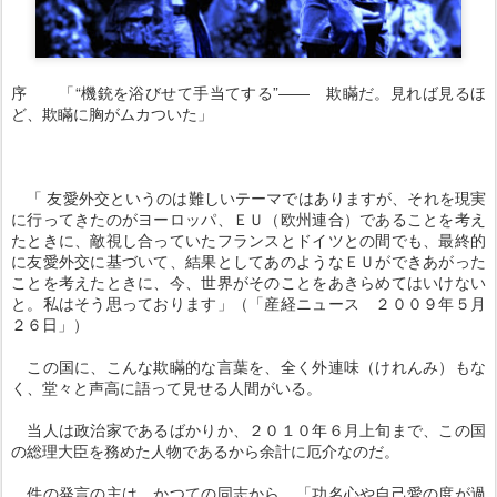
序 「“機銃を浴びせて手当てする”―― 欺瞞だ。見れば見るほ
ど、欺瞞に胸がムカついた」
「 友愛外交というのは難しいテーマではありますが、それを現実
に行ってきたのがヨーロッパ、ＥＵ（欧州連合）であることを考え
たときに、敵視し合っていたフランスとドイツとの間でも、最終的
に友愛外交に基づいて、結果としてあのようなＥＵができあがった
ことを考えたときに、今、世界がそのことをあきらめてはいけない
と。私はそう思っております」（「産経ニュース ２００９年５月
２６日」）
この国に、こんな欺瞞的な言葉を、全く外連味（けれんみ）もな
く、堂々と声高に語って見せる人間がいる。
当人は政治家であるばかりか、２０１０年６月上旬まで、この国
の総理大臣を務めた人物であるから余計に厄介なのだ。
件の発言の主は、かつての同志から、「功名心や自己愛の度が過