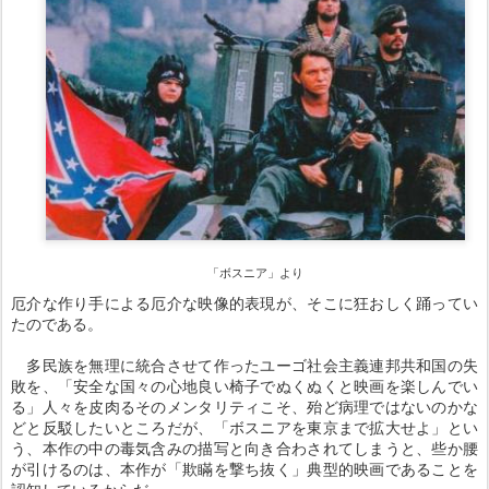
「ボスニア」より
厄介な作り手による厄介な映像的表現が、そこに狂おしく踊ってい
たのである。
多民族を無理に統合させて作ったユーゴ社会主義連邦共和国の失
敗を、「安全な国々の心地良い椅子でぬくぬくと映画を楽しんでい
る」人々を皮肉るそのメンタリティこそ、殆ど病理ではないのかな
どと反駁したいところだが、「ボスニアを東京まで拡大せよ」とい
う、本作の中の毒気含みの描写と向き合わされてしまうと、些か腰
が引けるのは、本作が「欺瞞を撃ち抜く」典型的映画であることを
認知しているからだ。