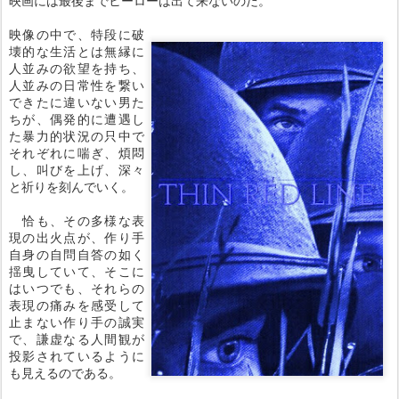
映像の中で、特段に破
壊的な生活とは無縁に
人並みの欲望を持ち、
人並みの日常性を繋い
できたに違いない男た
ちが、偶発的に遭遇し
た暴力的状況の只中で
それぞれに喘ぎ、煩悶
し、叫びを上げ、深々
と祈りを刻んでいく。
恰も、その多様な表
現の出火点が、作り手
自身の自問自答の如く
揺曳していて、そこに
はいつでも、それらの
表現の痛みを感受して
止まない作り手の誠実
で、謙虚なる人間観が
投影されているように
も見えるのである。