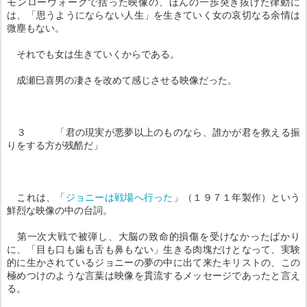
モンローウォークで括った映像の、ほんの一歩突き抜けた律動に
は、「思うようにならない人生」を生きていく女の哀切なる余情は
微塵もない。
それでも女は生きていくからである。
成瀬巳喜男の凄さを改めて感じさせる映像だった。
３ 「君の現実が悪夢以上のものなら、誰かが君を救える振
りをする方が残酷だ」
これは、「
ジョニーは戦場へ行った
」（１９７１年製作）という
鮮烈な映像の中の台詞。
第一次大戦で被弾し、大脳の致命的損傷を受けなかったばかり
に、「目も口も歯も舌も鼻もない」生きる肉塊だけとなって、実験
的に生かされているジョニーの夢の中に出て来たキリストの、この
極めつけのような言葉は映像を貫流するメッセージであったと言え
る。