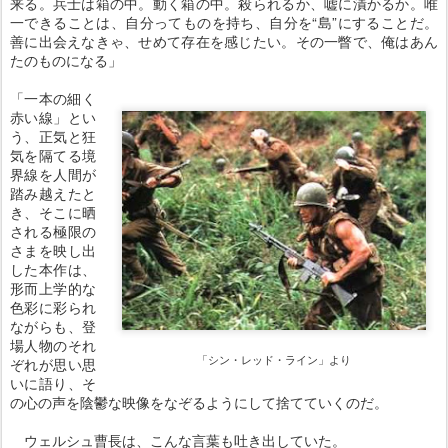
来る。兵士は箱の中。動く箱の中。殺られるか、嘘に漬かるか。唯
一できることは、自分ってものを持ち、自分を“島”にすることだ。
善に出会えなきゃ、せめて存在を感じたい。その一瞥で、俺はあん
たのものになる」
「一本の細く
赤い線」とい
う、正気と狂
気を隔てる境
界線を人間が
踏み越えたと
き、そこに晒
される極限の
さまを映し出
した本作は、
形而上学的な
色彩に彩られ
ながらも、登
場人物のそれ
「シン・レッド・ライン」より
ぞれが思い思
いに語り、そ
の心の声を陰鬱な映像をなぞるようにして捨てていくのだ。
ウェルシュ曹長は、こんな言葉も吐き出していた。