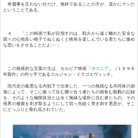
奇麗事を言わない分だけ、無粋であることの方が、遥かにマシだ
ということである。
４ 「この映画で私が目指すのは、戦火から遠く離れた安全な
国々の心地良い椅子でぬくぬくと映画を楽しんでいる君たちに惨め
な思いをさせることだよ･･･」
この挑発的な言葉の主は、セルビア映画「
ボスニア
」（１９９６
年製作）の作り手であるスルジャン・ドラゴエヴィッチ。
現代史の最悪なる内戦下で出来した、一つの無残なる共同体の崩
落によって、そこに拠って住む隣り合う者たちの相食む殺戮の記録
を、そのような極限状況とは全く無縁な場所に住む者たちの、その
視界の被膜を剥ぎ取るようにして切っ先鋭く突き刺す悪意が、そこ
にどっぷりと垂れ流されていた。