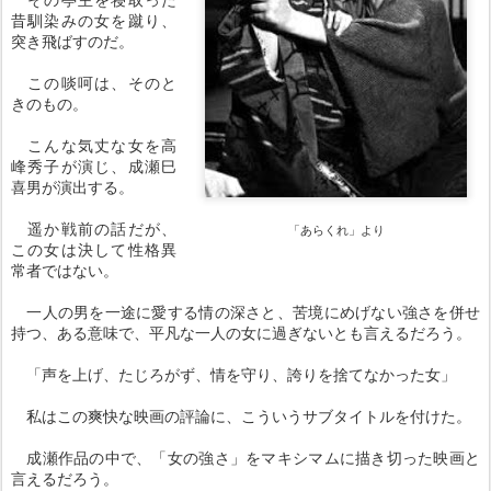
昔馴染みの女を蹴り、
突き飛ばすのだ。
この啖呵は、そのと
きのもの。
こんな気丈な女を高
峰秀子が演じ、成瀬巳
喜男が演出する。
遥か戦前の話だが、
「あらくれ」より
この女は決して性格異
常者ではない。
一人の男を一途に愛する情の深さと、苦境にめげない強さを併せ
持つ、ある意味で、平凡な一人の女に過ぎないとも言えるだろう。
「声を上げ、たじろがず、情を守り、誇りを捨てなかった女」
私はこの爽快な映画の評論に、こういうサブタイトルを付けた。
成瀬作品の中で、「女の強さ」をマキシマムに描き切った映画と
言えるだろう。