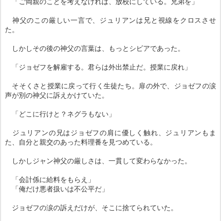
「ご両親のことを考えなければ、放校にしている。兄弟を」
神父のこの厳しい一言で、ジュリアンは兄と視線をクロスさせ
た。
しかしその後の神父の言葉は、もっとシビアであった。
「ジョゼフを解雇する。君らは外出禁止だ。授業に戻れ」
そそくさと授業に戻って行く生徒たち。扉の外で、ジョゼフの涙
声が別の神父に訴えかけていた。
「どこに行けと？ネグラもない」
ジュリアンの兄はジョゼフの肩に優しく触れ、ジュリアンもま
た、自分と親交のあった料理番を見つめている。
しかしジャン神父の厳しさは、一貫して変わらなかった。
「会計係に給料をもらえ」
「俺だけ悪者扱いは不公平だ」
ジョゼフの涙の訴えだけが、そこに捨てられていた。