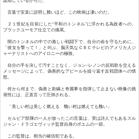
言葉で安直に説明し難いほど、この映画は凄いのだ。
２１世紀を目前にした“平和のトンネル”に浮かれる為政者への、
ブラックユーモア仕立ての痛罵。
闇のトンネルの中での激しい戦闘下で、自分の命を守るために、
「彼女を撃って！」と叫ぶ、脳天気なＣＢＣテレビのアメリカ人ジ
ャーナリストへのアイロニーの極致。
自分の手を決して汚すことなく、ジョン･レノンの反戦歌を交える
メッセージによって、偽善的なアピールを繰り返す反戦団体への憤
怒。
何から何まで、偽善と欺瞞と奇麗事を指弾して止まない映像の挑
発性には、正直言って圧倒される。
「美しい村は美しく燃える 醜い村は燃えても醜い」
セルビア部隊の一人が放ったこの言葉は、実は詩人でもあるスル
ジャン・ドラゴエヴィッチ監督自身のポエムの一節。
この監督は、相当の確信犯である。