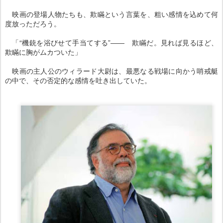
映画の登場人物たちも、欺瞞という言葉を、粗い感情を込めて何
度放っただろう。
「“機銃を浴びせて手当てする”―― 欺瞞だ。見れば見るほど、
欺瞞に胸がムカついた」
映画の主人公のウィラード大尉は、最悪なる戦場に向かう哨戒艇
の中で、その否定的な感情を吐き出していた。