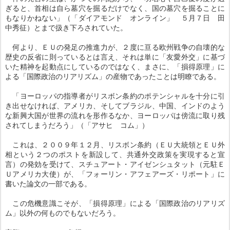
ぎると、首相は自ら墓穴を掘るだけでなく、国の墓穴を掘ることに
もなりかねない」（「ダイアモンド オンライン」 ５月７日 田
中秀征）とまで扱き下ろされていた。
何より、ＥＵの発足の推進力が、２度に亘る欧州戦争の自壊的な
歴史の反省に則っているとは言え、それは単に「友愛外交」に基づ
いた精神を起動点にしているのではなく、まさに、「損得原理」に
よる「国際政治のリアリズム」の産物であったことは明瞭である。
「ヨーロッパの指導者がリスボン条約のポテンシャルを十分に引
き出せなければ、アメリカ、そしてブラジル、中国、インドのよう
な新興大国が世界の流れを形作るなか、ヨーロッパは傍流に取り残
されてしまうだろう」（「アサヒ コム」）
これは、２００９年１２月、リスボン条約（ＥＵ大統領とＥＵ外
相という２つのポストを新設して、共通外交政策を実現すると宣
言）の発効を受けて、スチュアート・アイゼンシュタット（元駐Ｅ
Ｕアメリカ大使）が、「フォーリン・アフェアーズ・リポート」に
書いた論文の一部である。
この危機意識こそが、「損得原理」による「国際政治のリアリズ
ム」以外の何ものでもないだろう。