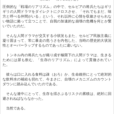
圧倒的な「戦場のリアリズム」の中で、セルビアの将兵たちはギリ
ギリの人間ドラマをダイレクトにクロスさせ、「それでもまだ、味
方と呼べる仲間がいる」という、それ以外に心情を収斂させられな
い物語に拠って立つことで、自我の加速的な崩壊の危機を何とか繋
いでいたのだ。
そんな人間ドラマが交叉する小状況もまた、セルビア民族主義に
凝り固まって、常に暴走の危うさを内包した、当時の歴史的大状況
性とオーバーラップするものであったに違いない。
トンネル内の将兵たちが織り成す極限下の人間ドラマは、生きる
ためには尿も飲む、「生存のリアリズム」によって貫徹されてい
た。
彼らは口に入れる食料は疎（おろ）か、生命維持にとって絶対的
な飲料水の補給も切れて、今まさに、自壊のメカニズムのカウント
ダウンに踏み込んでいたのである。
そんな連中にとって、生存を揺さぶるリスクの累積は、絶対に回
避されねばならなかった。
当然である。