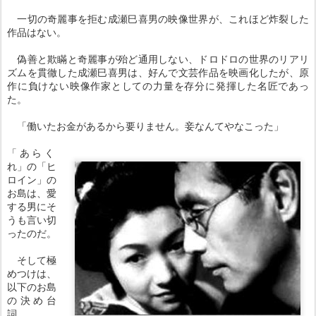
一切の奇麗事を拒む成瀬巳喜男の映像世界が、これほど炸裂した
作品はない。
偽善と欺瞞と奇麗事が殆ど通用しない、ドロドロの世界のリアリ
ズムを貫徹した成瀬巳喜男は、好んで文芸作品を映画化したが、原
作に負けない映像作家としての力量を存分に発揮した名匠であっ
た。
「働いたお金があるから要りません。妾なんてやなこった」
「あらく
れ」の「ヒ
ロイン」の
お島は、愛
する男にそ
うも言い切
ったのだ。
そして極
めつけは、
以下のお島
の決め台
詞。