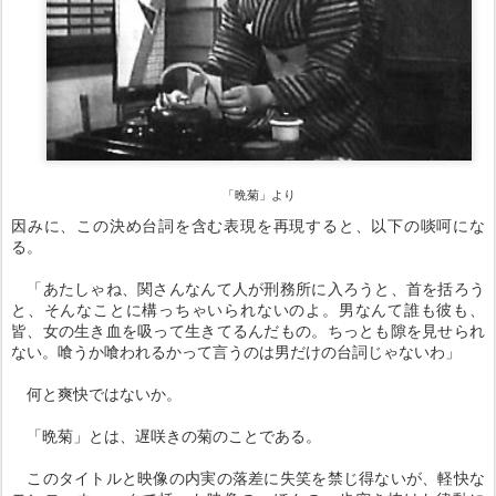
「晩菊」より
因みに、この決め台詞を含む表現を再現すると、以下の啖呵にな
る。
「あたしゃね、関さんなんて人が刑務所に入ろうと、首を括ろう
と、そんなことに構っちゃいられないのよ。男なんて誰も彼も、
皆、女の生き血を吸って生きてるんだもの。ちっとも隙を見せられ
ない。喰うか喰われるかって言うのは男だけの台詞じゃないわ」
何と爽快ではないか。
「晩菊」とは、遅咲きの菊のことである。
このタイトルと映像の内実の落差に失笑を禁じ得ないが、軽快な