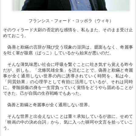
フランシス・フォード・コッポラ（ウィキ）
そのウィラード大尉の否定的な感情を、私もまた、そのまま受け止
めておこう。
偽善と欺瞞の言辞が飛び交う現象の澎湃は、臆面もなく、奇麗事
を吐く輩が跋扈（ばっこ）しているから始末が悪いのだ。
そんな薄気味悪い社会に呼吸を繋ぐことに吐き気すら覚える昨今
だが、折しも、「北條民雄全集」を読むことで、偽善と欺瞞と奇麗
事が全く通用しない世界の内に誘導されていく時間を、私は今、
「同質効果」の心理学として有効に活用しているが、それは同時
に、脊髄損傷の身を一生背負っていく覚悟をどうやら固めることが
できた、己が自我の生存戦略でもあった。
偽善と欺瞞と奇麗事が全く通用しない世界。
そんな世界と出会えないことは重々承知しているが故に、せめて
「映画の中の決め台詞」から、気に入った啖呵や文言を拾っていこ
う。