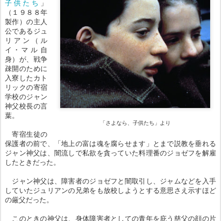
子供たち
」
（１９８８年
製作）の主人
公であるジュ
リアン（ル
イ･マル自
身）が、戦争
疎開のために
入寮したカト
リックの寄宿
学校のジャン
神父校長の言
葉。
「さよなら、子供たち」より
寄宿生徒の
保護者の前で、「地上の富は魂を腐らせます」とまで説教を垂れる
ジャン神父は、闇流しで私欲を貪っていた料理番のジョゼフを解雇
したときだった。
ジャン神父は、障害者のジョゼフと闇取引し、ジャムなどを入手
していたジュリアンの兄弟をも放校しようとする意思さえ示すほど
の厳父だった。
このときの神父は、身体障害者としての青年を庇う慈父の顔の片