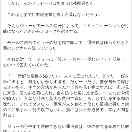
しかし、そのメッセージはあまりに残酷過ぎた。
これほどまでに欺瞞を撃ち抜く言葉はないだろう。
そんなジョーがモールス信号によって、コミュニケーションが可
能になったときのモノローグを紹介する。
モールス信号でジョーの額を指で叩いて、通信員はゆっくりと言
葉のシグナルを送っていった。
それに対して、ジョーは「僕が･･･何を･･･望むか？」と反芻し、
心の中で答えていくのだ。
「･･･新鮮な空気を浴びたい。人々に囲まれたい。ダメだ･･･僕を
外に出すと、費用がかかりすぎる。だが一つだけ、僕が自分で稼げ
る道がある。本当の方法があるんだ！僕を見せ物にすれば、皆が見
に来る。窓のある箱に入れ、金を払った客に見せる。･･･あなたや僕
や隣人が、入念な計画と莫大な費用で宣伝しろ。頭で話をする肉の
塊だと。それでダメなら、軍隊が人を創ると信じた最後の男だと旗
の下に集まれ。何の旗でもいい。旗には兵士が必要で、軍は人間を
創る！」
ジョーの心中まで理解できない通信員は、彼の信号を事務的に解
読していくのみ。