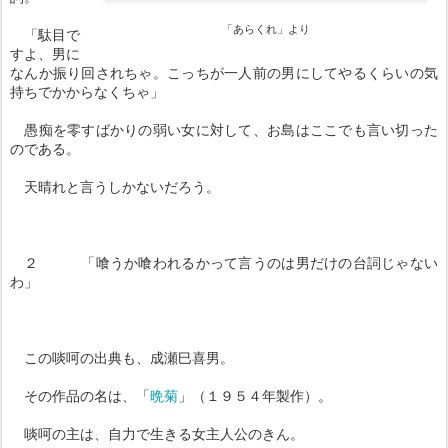
「あらくれ」より
「駄目で
すよ、男に
なんか振り回されちゃ。こっちが一人前の男にしてやるくらいの気
持ちでかからなくちゃ」
愚痴を零すばかりの弱い女に対して、お島はここでも言い切った
のである。
天晴れと言うしかないだろう。
２ 「喰うか喰われるかって言うのは男だけの台詞じゃない
わ」
この啖呵の出典も、成瀬巳喜男。
その作品の名は、「
晩菊
」（１９５４年製作）。
啖呵の主は、自力で生きる女主人公のきん。