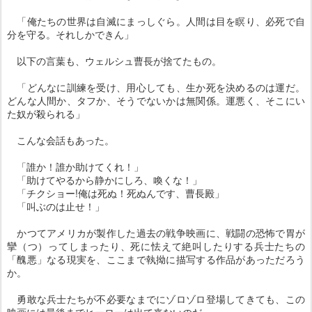
「俺たちの世界は自滅にまっしぐら。人間は目を瞑り、必死で自
分を守る。それしかできん」
以下の言葉も、ウェルシュ曹長が捨てたもの。
「どんなに訓練を受け、用心しても、生か死を決めるのは運だ。
どんな人間か、タフか、そうでないかは無関係。運悪く、そこにい
た奴が殺られる」
こんな会話もあった。
「誰か！誰か助けてくれ！」
「助けてやるから静かにしろ、喚くな！」
「チクショー!俺は死ぬ！死ぬんです、曹長殿」
「叫ぶのは止せ！」
かつてアメリカが製作した過去の戦争映画に、戦闘の恐怖で胃が
攣（つ）ってしまったり、死に怯えて絶叫したりする兵士たちの
「醜悪」なる現実を、ここまで執拗に描写する作品があっただろう
か。
勇敢な兵士たちが不必要なまでにゾロゾロ登場してきても、この
映画には最後までヒーローは出て来ないのだ。