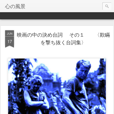
心の風景
映画の中の決め台詞 その１ 〈欺瞞
JUN
17
を撃ち抜く台詞集〉