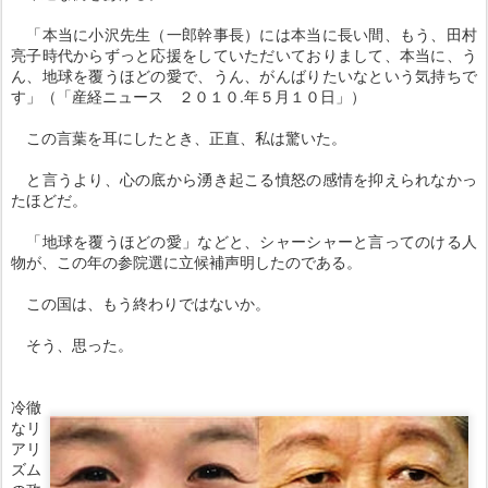
「本当に小沢先生（一郎幹事長）には本当に長い間、もう、田村
亮子時代からずっと応援をしていただいておりまして、本当に、う
ん、地球を覆うほどの愛で、うん、がんばりたいなという気持ちで
す」（「産経ニュース ２０１０.年５月１０日」）
この言葉を耳にしたとき、正直、私は驚いた。
と言うより、心の底から湧き起こる憤怒の感情を抑えられなかっ
たほどだ。
「地球を覆うほどの愛」などと、シャーシャーと言ってのける人
物が、この年の参院選に立候補声明したのである。
この国は、もう終わりではないか。
そう、思った。
冷徹
なリ
アリ
ズム