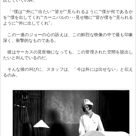
「“僕は”“外に”“出たい”“皆が”“見られるように”“僕が何であるか
を”“僕を出してくれ”“カーニバルの･･･見せ物に”“皆が僕を”“見られる
ように”“外に出してくれ”」
この一連のジョーの心の訴えは、この鮮烈な映像の中で最も印象
深く、衝撃的なものである。
彼はサーカスの見世物になっても、この管理された空間を脱出し
たいと叫んでいるのだ。
そんな彼の叫びに、スタッフは、「今は外には出せない」と伝え
るのみ。