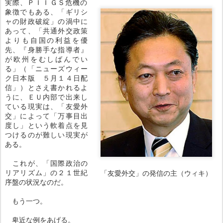
実際、ＰＩＩＧＳ危機の
象徴でもある、「ギリシ
ャの財政破綻」の渦中に
あって、「共通外交政策
よりも自国の利益を優
先、『身勝手な指導者』
が欧州をむしばんでい
る」（「ニューズウィー
ク日本版 ５月１４日配
信」）とさえ書かれるよ
うに、ＥＵ内部で出来し
ている現実は、「友愛外
交」によって「万事目出
度し」という軟着点を見
つけるのが難しい現実が
ある。
これが、「国際政治の
リアリズム」の２１世紀
「友愛外交」の発信の主（ウィキ）
序盤の状況なのだ。
もう一つ。
卑近な例をあげる。