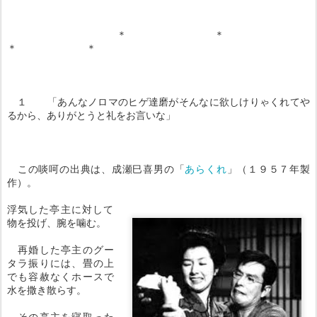
＊ ＊
＊ ＊
１ 「あんなノロマのヒゲ達磨がそんなに欲しけりゃくれてや
るから、ありがとうと礼をお言いな」
この啖呵の出典は、成瀬巳喜男の「
あらくれ
」（１９５７年製
作）。
浮気した亭主に対して
物を投げ、腕を噛む。
再婚した亭主のグー
タラ振りには、畳の上
でも容赦なくホースで
水を撒き散らす。
その亭主を寝取った