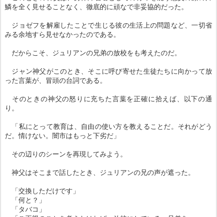
鱗を全く見せることなく、徹底的に頑なで非妥協的だった。
ジョゼフを解雇したことで生じる彼の生活上の問題など、一切省
みる余地すら見せなかったのである。
だからこそ、ジュリアンの兄弟の放校をも考えたのだ。
ジャン神父がこのとき、そこに呼び寄せた生徒たちに向かって放
った言葉が、冒頭の台詞である。
そのときの神父の怒りに充ちた言葉を正確に拾えば、以下の通
り。
「私にとって教育は、自由の使い方を教えることだ。それがどう
だ。情けない。闇市はもっと下劣だ」
その辺りのシーンを再現してみよう。
神父はそこまで話したとき、ジュリアンの兄の声が遮った。
「交換しただけです」
「何と？」
「タバコ」