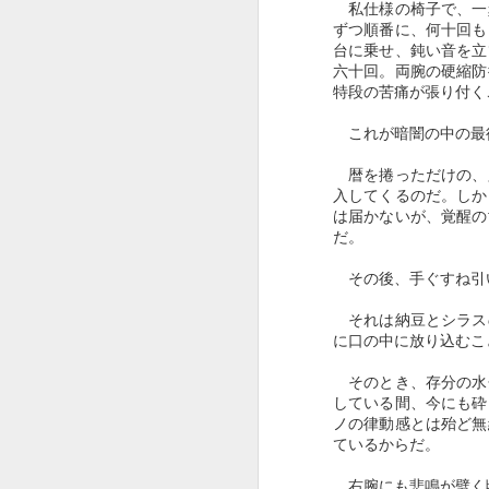
私仕様の椅子で、一
ずつ順番に、何十回も
台に乗せ、鈍い音を立
六十回。両腕の硬縮防
特段の苦痛が張り付く
これが暗闇の中の最
暦を捲っただけの、
入してくるのだ。しか
は届かないが、覚醒の
D
だ。
その後、手ぐすね引
それは納豆とシラス
に口の中に放り込むこ
そのとき、存分の水
している間、今にも砕
ノの律動感とは殆ど無
ているからだ。
A
右腕にも悲鳴が劈く