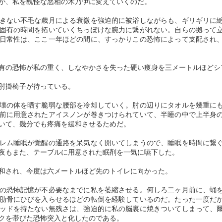
が、私を醜怪な悪相の木乃伊に変えていくのだ。
もし私が死ななければ
樋口一葉の世界
MAR
FEB
12
20
きない不毛な歳月による衰微を強迫的に被浴しながらも、ギリギリに
ならないのなら あな
―― 赤貧地獄の只中
固有の時間を拓いていくちっぽけな腕力に繋がれない。自らの拠って
たは生きなければなら
を駆け走った「奇跡の
日常性は、ここ一年ほどの間に、すっかりこの恐怖によって支配され
ない ガザの詩人が遺
１４ヶ月」
した命の歌
１ 「わがかばね（屍）は野外
の恐怖が私の重く、しなやかさを失った硬い痩身を三メートルほどシ
にすてられて、やせ犬のゑじき
ガザの大学で英文学を教えていた
（餌食）に成らんを期す」
詩人・リフアト・アルアライール
肘掛椅子が待っている。
さん。
「道徳的正しさ」という魔物
AN
幼少期から才媛の誉 （ほま） れ
23
壊の体を晒す脆弱な腰部を冷却していく。肘の辺りにタオルを幾重に
「夜明けまでバス停で」のブログを投稿する際、配偶者と共に、
が高く、猛烈な読書家でもあっ
イスラエルの空爆下で遺したリフ
前に用意されたアイスノンが巻きつけられていて、半睡の中で上半身
「渋谷ホームレス殺人事件」のモデルとなったホームレスの大林
た。
アトさんの詩が今、世界で注目さ
いて、幾分でも疼痛を緩和させるためだ。
三佐子（みさこ）さんについて考え抜いた。
れている。
その知的欲求の高さが探求心に繋
レム睡眠が覚醒の通路を呆気なく開いてしまうので、睡眠を時間に繋
毎晩、マンションや店舗などが建ち並び、明かりが灯る現場のバス停に
がり、物事に対する集中力を鍛え
「われわれは物語によってふるさ
夜もまた、テーブルに用意された眠剤を一気に嚥下した。
やって来て、ベンチに座り、キャリーケースを横に置いて寝泊りしてい
上げていく。
とを愛し、またふるさとによって
た大林さんがこの生活に入って１年半が過ぎ、近隣の多くの住民の視野
物語を愛する。文学はわれわれを
和され、今度は六メートルほど先のトイレに向かった。
に収まっても、誰も声をかける人がいなかったことが気になっていたか
主体性を育てていくのである。
強固にパレスチナと結びつけてく
らだ。
れるのです」
の恐怖記憶が不必要なまでに私を萎縮させる。何しろ二ヶ月前に、蛹
闊達（かったつ）で開放的なキャ
肋骨にひびを入らせるほどの転倒を経験しているのだ。たった一度だ
「女性がこんなところで寝ていると危ないので、声をかけたいと何度も
ラに昇華するのだ。
魂の形状を打ち抜く変換不能なる究極の挽歌
OV
去年１０月に始まったガザ地区と
ッドを持たない無残さは、強迫的に私の脳裏に焼きついてしまって、
思っていました。でも、わざわざ声をかけることはできなかった。その
24
の戦闘。リフアトさんは空爆下で
―― 宮沢賢治とは何者だったのか
クを帯びた恐怖突入と化したのである。