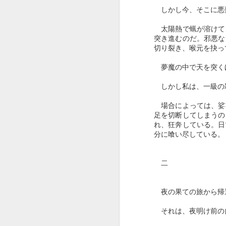
しかし今、そこに悪
太陽熱で蝋が溶けて
突き進むのだ。邪悪な
切り裂き、喉元を抉っ
夢魔の中で天を突くほ
しかし私は、一級の
J
場合によっては、娑
足を切断してしまうの
れ、狂奔している。日
分に喰い尽している。
二
夜の果ての旅から帰
それは、夜明け前の
J