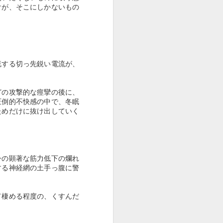
身分」、即ち穢多（えた）・非人を据え
けが、そこにしかないもの
させるという差別構造を固定化する。
の処理など、人の嫌がる仕事をする以外
る。
為的に形成された身分差別によって、経
流する切っ先鋭い電流が、
悪な状態を強いられ、「同和地区」と呼
であることを理由に結婚を反対された
どの攻撃的な痙攣の後に、
圧倒的不快感の中で、冬眠
ためだけに抜け出していく
今の顕著な筋力低下の爛れ
する神経網の土手っ腹に警
て棲める程度の、くすんだ