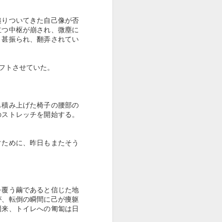
「結晶性知能」は「経
FEB
3
縋りついてきた自己像が否
年劣化」することがな
立つ中枢が崩され、微塵に
い ―― 「老い」と
、甚振られ、翻弄されてい
は何か
「老い」とは何か。
フトさせていた。
この根源的テーマを考える時、想
起する言葉がある。
も積み上げた椅子の腰部の
「老化」が生物学的な概念である
のストレッチを開始する。
のに対し、「老い」は人間的な概
念である。
ぐために、昨日もまたそう
この言葉は、聖路加国際病院名誉
院長の日野原重明が、第三高等学
校時代の先輩にあたる松村克己
（日本の神学者。関西学院大学名
誉教授）が提唱した考え方を紹介
を覆う繭であると信じた地
した成句である。
が、転倒の瞬間に己が痩躯
爾来、トイレへの匍匐は日
「老化の中に人間の生命の意味を