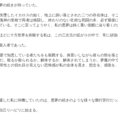
『大日本沿海輿地全図』（だいにほんえんかいよちぜんず）。
なぜなら、彼にはトルストイに心酔するに足るキリスト教精神が垣間見
夢の続きが待っていた。
なら
えるからである。
貧しさ故の質屋通いをした一葉
１８１８年７月、イングランドで最大の面積を持つ北部ヨークシャーの
１８００年、５５歳の時だった。
が、借金返済に追われる日々の只
失墜したイカロスの如く、地上に篩い落とされた二つの存在体は、そ
あなたは生きなければならない
牧師館ブロンテ家に第五子、四女（三女がシャーロット）として生まれ
「銀河鉄道の父」という映画の中でも、エマーソン、ベルクソン、ツル
中で、着物を質草にする質屋通い
鬼神の形相で両者は格闘し、終わりのない壮絶な死闘の末、必ず最後
たエミリーは、妹のアンが生まれた１８２０年に近隣の田舎村ハワース
自らが率いる測量隊を随行し、頬は痩（こ）け、歯は抜け落ち、老いた
ゲーネフ、トルストイらの影響を父・政次郎に吐露したように、狭隘な
のリピーターだった所以である。
ている。そこに至ってようやく、私の悪夢は鈍く重い覚醒に辿り着くの
私の物 語を伝えるために
に移住してまもなく、不幸に見舞われる。
体で風の日も、雪の日も、日本全国をひたすら歩き続け、１７年にも亘
国粋主義とは一
る測量の旅を敢行した男の命が江戸・八丁堀の自宅で尽き、男を慕う弟
樋口家唯一の働き手であった長男
どに十方世界を疾駆する私は、この三次元の拡がりの中で、常に頑強
私の遺品を売り
母マリアの病没である。
子たちの壮絶な努力によって完成させた、我が日本列島の地図の名称で
の
ある。
殺人者であった。
私の布切れと少しの糸を買うため
これがブロンテ家の負の連鎖の初発点になっていく。
に
歩いた道のり、およそ４万Ｋｍ。
虚栄の心理学
AN
婆で知悉している者たちをも殺戮する。身震いしながら彼らの頸を落
父の意志により、４姉妹は西北部ランカシャーの寄宿学校に入ったもの
5
だ。殺るか殺られるか。解体するか、解体されてしまうか。夢魔の中
虚栄心とは、常に自己を等身大以上のものに見せようという感情
ガザのどこ
の衛生状態が極めて悪く、１年も経ずに長女と次女を肺結核で喪うに至
奇（く）しくも、地球一周と同じ距離だった。
常性との切れ目が見えない恐怖感が私の全体を貫き、想念を、感覚を
ではない。自己を等身大以上のものに見せようとするほどに、自
った。
己の内側を他者に見透かされることを恐れる感情である。虚栄心とは、
この地図こそ、私たちが今日使っている日本地図の基礎となっているこ
見透かされることへの恐れの感情なのである。
１０歳余で死亡したため、シャーロットとエミリーが長女・次女とな
とに驚きを禁じ得ない。
り、ハワースの牧師
同時にそれは、自らの何かあるスキルの向上によって生まれた優越感情
１８２１年のことである。
を、他者に壊されないギリギリのラインまで張り出していく感情である
とも言える。スキルの開拓は、自我の内側に今まで把握されることもな
図法は、面積関係が正しく表されているだけでなく、全ての緯線上と中
還した私に待機していたのは、悪夢の続きのような様々な難行苦行だっ
かった序列の感覚を意識させることにもなる。この主観的な序列の感覚
央経線上では、長さも正しく表されている「サンソン図法」。
が、内側に優劣感情を紡ぎ出すのである。
自己リハビリに始まる。
自閉症は脳の先天的な発達障害である
UN
残念ながら、江戸時代には一般に活用されることはなかったが、この地
自分より高いレベルにあると勝手に認知された者への劣等意識が、自分