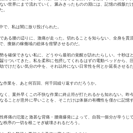
支配の最低層に「身分外の
ない世界にまで流れていく。澱みきったものの淵には、記憶の残骸だ
ることで、民衆相互に反目
た。
だから穢多・非人は、食肉
の選択肢がなかったのであ
中で、私は闇に放り投げられた。
日本社会の歴史的過程で人
である腰の辺りに、激痛が走った。切れることを知らない、全身を貫
済的・社会的・文化的に劣
で、痩躯の稼働域の総体を痙攣させるのだ。
ばれる被差別部落の出身者
り、就職上での差
勢を確保できない私に、どうやら最初の覚醒が訪れたらしい。十秒ほ
齧りついてきた。私を柔和に包摂してくれるはずの電動ベッドから、
劫でけだるい気分の中を、それ以外にない日常性を何とか延長させる
な作業を、あと何百回、何千回繰り返すのだろうか。
なく、案外早くこの不快な作業に終止符が打たれるかも知れない。昨
なることが意外に早いことを、そこだけは体躯の有機性を僅かに記憶
性疼痛の氾濫と激甚な背痛・腰痛爆発によって、自我一個分が辛うじ
な秩序の一切を根こそぎ破壊されるだろう。