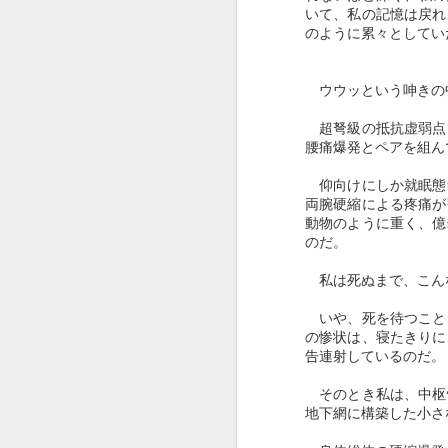
いて、私の記憶は戻れ
のように累々としてい
ウウッという呻きの
超弩級の抵抗虚弱点
腰痛爆発とペアを組ん
仰向けにしか就眠態
両腕硬縮による疼痛が
動物のように重く、億
のだ。
連作小説（３） 死の
AUG
22
谷の畔にて
私は死ぬまで、こん
一
いや、死を待つこと
の惨状は、寝たきりに
私はかつて一度、自死の恐怖の前
告連射しているのだ。
に立ち竦んだ。
そのとき私は、中枢
自死へのエネルギーをほんの少し
地下網に構築した小さ
残しながら、それを他の行為に転
嫁することができたことで、何と