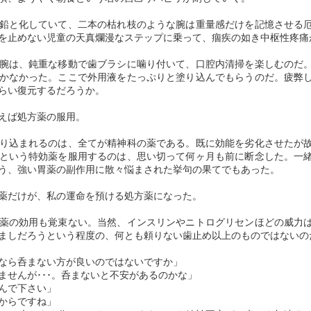
物依存症者（覚醒剤乱用者が中心）への治療プログラムが実施されてい
27
は何ものだったのか
群」（「自閉スペクトラム症」）に対するロジカルエラー（論理的過
る。
鉛と化していて、二本の枯れ枝のような腕は重量感だけを記憶させる
誤）を犯すことになる。
「渦巻く青い背景の中の自画像」／「サン・レミ時代」（１８８９年）
を止めない児童の天真爛漫なステップに乗って、痼疾の如き中枢性疼痛
但し、刑務所での「薬物依存離脱指導プログラム」を実施し、刑期を終
脳の仕組みが健常者とは明瞭に異なっている事実誤認が容易に修正され
１ ファン・ゴッホとは何ものだったのか
えても、「ダルク」（唯一の薬物依存症回復支援施設）のような民間の
腕は、鈍重な移動で歯ブラシに噛り付いて、口腔内清掃を楽しむのだ
ず、例えば
受け皿（注）しかないので、再犯の確率の高さを抑えられない現状があ
かなかった。ここで外用液をたっぷりと塗り込んでもらうのだ。疲弊
いつも空回りしてしまうのだ。
るのも事実。
らい復元するだろうか。
脆弱な故に、あまりにピュアで、その狂気に満ちた演技が凄かったカー
（注）家族会の連合組織、ギャンブラーズ・アノニマスのような依存症
えば処方薬の服用。
ク・ダグラス主演の「炎の人ゴッホ」の影響もあり、２０代の頃、「浮
者の自助グループ、医療機関、精神保健福祉センター（ギャンブル依存
世絵革命」（錦絵）・「印象派革命」に惹かれていた私のゴッホ贔屓
り込まれるのは、全てが精神科の薬である。既に効能を劣化させたが
についての相談窓口）等々、複数の受け皿があっても、施設として機能
立ち塞がる障壁を乗り越えていく勇気
は、そのキャラの負の側面（注）をも許容し、「悲劇の天才画家」とい
AR
という特効薬を服用するのは、思い切って何ヶ月も前に断念した。一
していないのが現実である。
う通俗的なイメージで美化していたように思われる。
2
う、強い胃薬の副作用に散々悩まされた挙句の果てでもあった。
近年、観た映画の中で忘れられない作品がある。
映画「凪待ち」で扱われたのは、厚労省によると、約７０万がいると言
ゴッホの愛した日本の浮世絵アートコレクション
薬だけが、私の運命を預ける処方薬になった。
わ
「心と体と」 ―― この邦題で知られるハンガリー映画である。
洞察力の欠如に恥じ入るばかりだが、思春期・青年期にありがちな、
薬の効用も覚束ない。当然、インスリンやニトログリセンほどの威力
知的障害・言語障害が多く見られながら、「天才」という風に誤解され
「防衛機制」（自我防衛戦略）としての「自己投影」なのだろう。
ましだろうという程度の、何とも頼りない歯止め以上のものではないの
やすいが、ここでは「アスペルガー症候群」という自閉症スペクトラム
（「広汎性発達障害」と呼称）を主人公にして、記憶力が群を抜いてい
なら呑まない方が良いのではないですか」
因みに、この時期に見た絵画の中で、今でも心に灼き付いて離れないの
ながら、人の心が読めずに煩悶し、自死の際（きわ）にまで追い詰めら
せんが･･･。呑まないと不安があるのかな」
は、ゴッホの作品では、何と言っても「星月夜」。
れていく女性の物語である。
んで下さい」
からですね」
「ドイツ表現主義」への影響を窺わせる大傑作で、サン=レミの療養院
寓話を武器にして、映画が提示したのは、「心」と「体」が不自由な男
「浮世絵革命」のアーティスト ―― 「画狂人」
AN