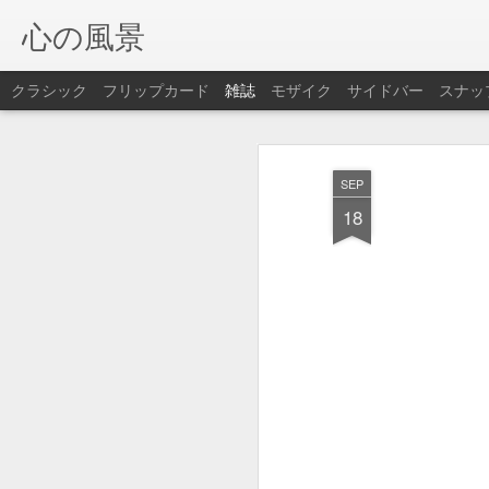
心の風景
クラシック
フリップカード
雑誌
モザイク
サイドバー
スナッ
SEP
18