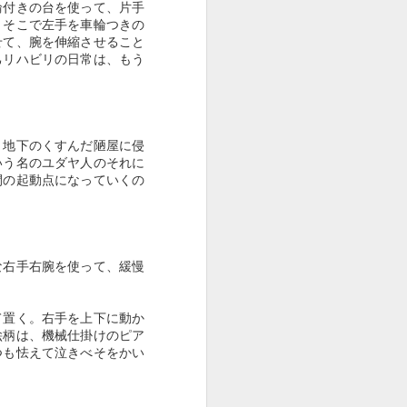
輪付きの台を使って、片手
。そこで左手を車輪つきの
せて、腕を伸縮させること
己リハビリの日常は、もう
、地下のくすんだ陋屋に侵
いう名のユダヤ人のそれに
間の起動点になっていくの
な右手右腕を使って、緩慢
て置く。右手を上下に動か
絵柄は、機械仕掛けのピア
つも怯えて泣きべそをかい