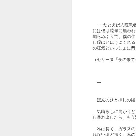
･･･たとえば入院患
には僕は眩暈に襲われ
知らぬふりで、僕の住
し僕はとほうにくれる
の狂気といっしょに閉
（セリーヌ「夜の果て
一
ほんのひと押しの揺
気晴らしに向かうど
し暴れ出したら、もう
私は長く、ガラスの
れないほど深く、私の