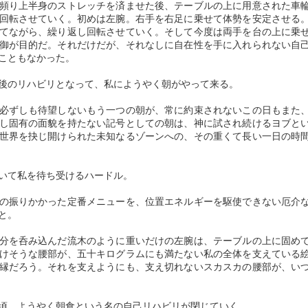
14
図は極めて精度が高く、ヨーロッパにおいて高く評価され、明治以降、
頻り上半身のストレッチを済ませた後、テーブルの上に用意された車
「自閉スペクトラム症」の息子を持つ母の情愛を描いた映画「梅
より低いレベルにあると勝手に認知された者への優越感情をほどほどに
回転させていく。初めは左腕。右手を右足に乗せて体勢を安定させる
軍事・教育・行政用の基本図の一翼を担ったことは遍（あまね）く知ら
切らぬバカ」より
中和し、自分なりに相対化している限りでは、その平穏なるラインを喰
てながら、繰り返し回転させていく。そして今度は両手を台の上に乗
れている。
い千切って、空気を破壊するような虚栄心の暴走は見られない。
御が目的だ。それだけだが、それなしに自在性を手に入れられない自
【以下、人生論的映画評論・続「レインマン」からの批評を、引用・補
こともなかった。
シーボルトが高橋景保を介して得た、この測量図によって外国製の地図
筆・再編集した拙稿です】
ところが、スキルの意志的向上は、大抵、そのプロセスで「道」の序列
にも日本の正しい形が描かれるようになったと
者たちと観念的に出会ってしまうから、自らの序列性を測ることで、自
後のリハビリとなって、私にようやく朝がやって来る。
自閉症は、高機能自閉症、アスペルガー症候群と共に、「自閉スペクト
己を基準にした他者の優劣度が観念的に把握されざるを得なくなってく
ラム症」と呼称される脳の先天的な発達障害である。（スペクトラムと
必ずしも待望しないもう一つの朝が、常に約束されないこの日もまた
る。この主観的把握がスキルの前
は「集合体」という意味）
し固有の面貌を持たない記号としての朝は、神に試され続けるヨブと
世界を抉じ開けられた未知なるゾーンへの、その重くて長い一日の時
【２０１３年の「ＤＳＭ－５」（精神障害の診断・統計マニュアル第５
依存症は脳機能の障害である
EC
版）で「自閉スペクトラム症」と明記】
10
Ｌ．Ａを中心に、アメリカの西海岸で実施されている、「マトリ
いて私を待ち受けるハードル。
ックス・モデル」という依存症の治療プログラムがある。
普遍的ではないが、精神遅滞の頻度は相当程度高い。
の振りかかった定番メニューを、位置エネルギーを駆使できない厄介
ストレス軽減のために対象者の認知に働きかけ、思考をリラックスさせ
まず、この把握が前提になる。
と。
る心理療法として有名な「認知行動療法」による治療プログラムであ
る。
然るに、相当に幅広い個人差を有している現実も無視できない。
分を呑み込んだ流木のように重いだけの左腕は、テーブルの上に固め
けそうな腰部が、五十キログラムにも満たない私の全体を支えている
「ＳＭＡＲＰＰ（スマープ ）プログラム」（マトリックス研究所のマ
何より不幸なのは、脳の発達異常であることによって、根本的治癒が不
縁だろう。それを支えようにも、支え切れないスカスカの腰部が、い
トリックス・モデルという治療プログラムを参考）
可能であるという冷厳な現実を無視したら、今もなお数多いる、「自閉
症者は天才を生む」という、真に不幸なる「負のラベリング」から、い
現在、依存症治療に対して最も効果がある療法と言われ、日本でも、薬
イエスになろうとした男 ―― ファン・ゴッホと
UG
つまでも解放されず、近年、話題になることが多い「アスペルガー症候
頃、ようやく朝食という名の自己リハビリが閉じていく。