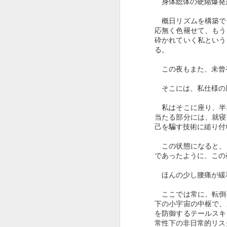
身体総体の硬縮爆発
なく救われた。その恐怖はその
後、私の脳裏にべったりと張り付
概日リズムを構築で
いて決して離れることはなかっ
応無く色褪せて、もう
た。
砕かれていく私という
る。
以来私は、そのときと似たような
この夜もまた、未曾有
状況に置かれることを避けるため
の努力を惜しまず、そのマニュア
そこには、私仕様の
ルまで作って、自らに反復学習さ
J
せていた。敢えて恐怖記憶を表在
私はそこに座り、半
化させるために粘着力を強化する
当たる部分には、就寝
暴露療法の技巧は、恐怖突入以外
己を騙す技術に縋り付
の有効な防衛戦略を認めない者の
最後の防波堤だった。
この状態になると、
であったように、この
人を自死に誘うような、あの心地
悪いくすんだ風は、一体どこから
ほんの少し腰痛が緩
来たのか。
ここでは常に、転倒
四六時中、その厄介なテーマへの
下の小宇宙の中枢で、
回答を弄っていった挙句、何かぼ
N
を防御するテールスキ
んやりとした軟着点に逸早く潜入
常性下の非日常的リス