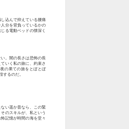
探ること。これからの社会は“老
い”に注目することが求められる」
（日野原）ということ。
騙し込んで抑えている腰痛
老いは、その人の〈生きがい〉に
一人分を背負っているかの
強く関わると説いたのだ。
信じる電動ベッドの懐深く
かくて日野原は、従来の「老人」
のイメージを覆（くつがえ）そう
と、２０００年に「新老人の会」
ない。闇の長さは恐怖の長
を発足させた。
えていく私の旅に、約束さ
、夜の果ての旅をとぼとぼ
６５歳以上を高齢者とする従来の
徨するのだ。
定義を改め、一般には後期高齢者
とされる７５歳以上を「新老人」
と定義しようという運動を遂行
し、自らも１０５歳まで活きて、
その寿命を全うしたのである。
たない遥か昔なら、この緊
即ち、体機能の低下と機能低下の
。そのスキルが、私という
進行によって起こる老化現象の先
恐怖記憶が時間の海を堂々
に待つ、〈死〉という生物学的な
普遍性で括られる「老化」の概念