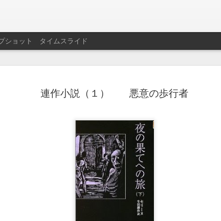
プショット
タイムスライド
差別とい
MAY
連作小説（１） 悪意の歩行者
1
の炸裂
男女差別・障害者差別・民
でも多くの差別が残ってい
者差別」と「部落差別」の
中でも「部落差別」は、「
法」と共に、人権三法とし
且つ、看過し難い差別であ
ここでは、拙稿（「時代の
れ」）を引用し、部落差別
うことについて言及したい