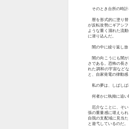
し、分ったつもりになっても、脳
裏に粘着された恐怖記憶の破壊力
そのとき台所の時計
の前にたじろぎ、怯え、慄く感情
との共存は苦痛でもあった。
暦を形式的に塗り替
が反転攻勢にギアシフ
それは、私が十歳の時に淵源す
ような重く涸れた流動
に潜り込んだ。
る。
闇の中に繰り返し放
二度に亘る激しい癲癇発作に襲わ
れて、荒れ狂うように噴き上がっ
M
闇の向こうにも闇が
ていく漏斗状の疾風に巻かれてい
さである。恐怖の長さ
た。私は身動きできず、ひたすら
れた調和の宇宙など
魔風に呑み込まれることを恐れ
と、自家発電の律動感
て、何かちっぽけな意志だけが内
私の夢は、しばしば
何者かに執拗に追い
厄介なことに、そい
張の重量感に堪えられ
自我の支配域に見当た
J
と遊弋しているのだ。