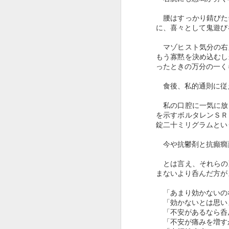
腰はすっかり錆びた
に、喜々として鬼遊び
マゾヒスト気分の右
もう寡黙を決め込むし
ったときの万分の一く
食後、私的通則に従
私の口腔に一気に放
M
を示すボルタレンＳＲ
錠二十ミリグラムとい
今や抗鬱剤と抗癲癇
とは言え、それらの
まないより呑んだ方が
「あまり効かないの
「効かないとは思いま
「不安があるなら呑
「不安が痛みを増す
J