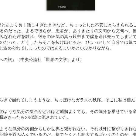
何より、明治維新という名
争に遅れた分だけ資本の蓄
の侵略によって補填しても
めるには封建社会からの身
者とあまり長く話しすぎたときなど、ちょっとした不安にとらえられる
行程の総体で把握すること
るのだった、まるで彼らが、患者が、ありきたりの文句から文句へ、
みなれた岸を離れ、彼らの狂気の真っ只中まで僕を連れ去ってしまい
のだった、どうしたらそこを抜け出せるか、ひょっとして自分では気
部落差別の深い闇。
じ込められてしまったのではあるまいかといぶかりながら。
これを考える時、以上の視
への旅」（中央公論社「世界の文学」より）
「下方比較」（かほうひか
平たく言えば、「自分より
心理である。
重い年貢で反抗する農民に
らぎで崩れてしまうような、ちっぽけなガラスの秩序。そこに私は棲ん
畑を割り与えられているで
のことを思えば、お前たち
のような気分の集合がどれほど威勢よくても、その気分を乗せている
澱みきったものの淵に流されていた。
この巧妙な分裂支配こそが
ということ。
ような気分の内側からしか世界と繋がれない。それ以外に繋がりきれ
記憶を呑み込んでいるのだ。捨てたくとも肥大するばかりのものが、