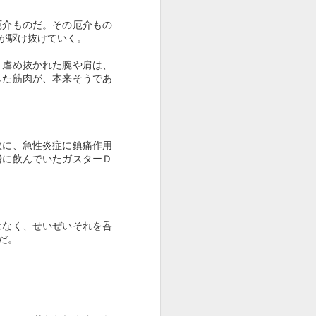
厄介ものだ。その厄介もの
が駆け抜けていく。
。虐め抜かれた腕や肩は、
した筋肉が、本来そうであ
故に、急性炎症に鎮痛作用
緒に飲んでいたガスターＤ
はなく、せいぜいそれを呑
だ。