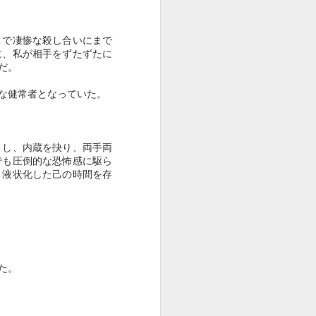
を、人間の〈生きがい〉の問題と
して「老い」の概念に昇華させた
のである。
こで凄惨な殺し合いにまで
に、私が相手をずたずたに
「老い」を人間の心の
だ。
な健常者となっていた。
とし、内蔵を抉り、両手両
でも圧倒的な恐怖感に駆ら
、液状化した己の時間を存
た。