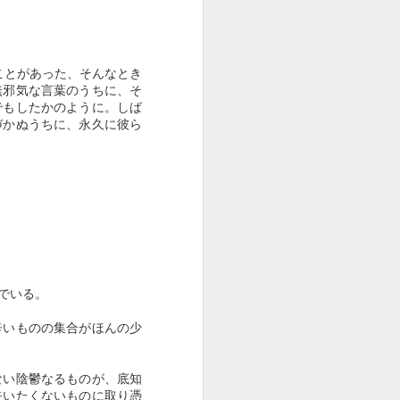
の我が国の近代化が欧州の植民地獲得戦
積が脆弱になったことで、朝鮮・中国へ
なお脆弱性が解消されず、この難点を埋
分差別制度を利用してきたという歴史的
ことがあった、そんなとき
。
無邪気な言葉のうちに、そ
でもしたかのように。しば
づかぬうちに、永久に彼ら
座が求められる所以である。
く）という言葉がある。
劣っている人間を見て安心せよ」という
対して、「お前たちは人間扱いされ、田
でいる。
はないか。人間扱いされない穢多・非人
の方が遥かに有難いではないか」。
辛いものの集合がほんの少
、封建社会の差別構造の芯になっていた
ない陰鬱なるものが、底知
失いたくないものに取り憑