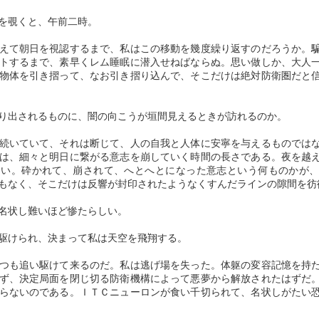
あたりに関してはみんなそうなんじゃないか」（同上）
然るに、上流の子女が多く集う中
もメディアの取材に応じ続けてき
複数の肩書を持ち、豊富な教養を身につけていた宮沢賢治という歴史上
島歌子（歌人）の歌塾「萩の舎」
を覗くと、午前二時。
た。
の人物の実体を簡単に言えば、人類初とも言える「普遍的な平等思想」
１０メートルほど手前の近接スポットから、大林さんの写真を撮影した
（はぎのや）に通わせていたこと
を説く法華経の理念で理論武装し、その思想を自ら実践しつつも、多く
男性の言葉である。
で判然とするように、士族であっ
えて朝日を視認するまで、私はこの移動を幾度繰り返すのだろうか。
「何が起こっているか分からない
の詩作や童話で表現した文学者であると言えるだろう。
たが故に、娘への教育に熱心だっ
トするまで、素早くレム睡眠に潜入せねばならぬ。思い做しか、大人
でしょう。これが現実なのです。
あの状況で誰も声をかけなかったが、私だったらどうしたか。
た父・則義と異なり、女子には学
物体を引き摺って、なお引き摺り込んで、そこだけは絶対防衛圏だと
こんなのあんまりだ。我々はイス
宗教と芸術の融合である。
問が不要と考え、裁縫などの手仕
ラエルが思うような動物ではな
そこで出した結論は、私は声をかけていただろうということ。
事を重視する母・多喜の影響で高
い。私は学者です。家にある一番
では、賢治の平等思想のルーツにあるのは何か。
り出されるものに、闇の向こうが垣間見えるときが訪れるのか。
等教育を受けることがなかった。
の武器はペンだけです。もしイス
見てしまったものを見なかったことにできないからである。
ラエル人が我々を殺すために家に
驚異的な想像力を駆使し切った女性作家の変えよう
地元農民の貧困に喘ぐ境遇の中で、裕福な家庭に育った自らの環境に対
AY
続いていて、それは断じて、人の自我と人体に安寧を与えるものでは
泣く泣く学業を断念したとも言わ
押し入るならば、私はそれをイス
して、生来のセンシティブな感性が贖罪意識を生み出し、自己犠牲の精
25
がない生きざま ―― その名はエミリー・ブロン
は、細々と明日に繋がる意志を崩していく時間の長さである。夜を越
配偶者も二人で行けば実行したと答えている。
れる。
ラエル兵に投げつけるでしょう。
神を培っていったのではないか。
ない。砕かれて、崩されて、へとへとになった意志という何ものかが
テ
それが私にできる最後のことであ
もなく、そこだけは反響が封印されたようなくすんだラインの隙間を彷
罪悪感て苦しむ事態に耐えられないからである。
にも拘らず、一葉の生活は困窮を
ったとしても、私たちは無力で
「月と六ペンス」で有名な英国の作家サマセット・モームが自らの文学
この精神が法華経の理想主義に振れていく。
極めていた。
す。失うものもない」
観に依拠し、選んだ「世界の十大小説」の中にあって、その愛憎の激し
名状し難いほど惨たらしい。
というより、行動しなければ自分のち
さと作風の力強さにおいて異彩を放つ「嵐が丘」。
「日蓮主義」の提唱者・田中智学によって創設された「国柱会」への入
かつて多くの文豪が住んでいた本
この２か月後、リフアトさんは空
駆けられ、決まって私は天空を飛翔する。
信は、自我の確立を希求する賢治のメンタリティの漂動の到達点だっ
郷菊坂に旧伊勢屋質店と呼ばれる
爆の犠牲になった。
他の姉兄妹同様に夭折した作家、エミリー・ブロンテの唯一のこの長編
た。
質屋があった。
文学は比類なき傑作として、英文学史上に不滅の名を刻んでいる。
つも追い駆けて来るのだ。私は逃げ場を失った。体躯の変容記憶を持
―― 以下、２か月前、リフアト
ず、決定局面を閉じ切る防衛機構によって悪夢から解放されたはずだ
然るに、国粋主義の傾向が強い「国柱会」の理念体系に、賢治の自我が
今は質屋を廃業しているが、うら
さんが残した詩。
世間から隔絶され、３０年の生涯の大半を荒野の最端に立つ牧師館で過
らないのである。ＩＴＣニューロンが食い千切られて、名状しがたい
丸ごと吸収されていったとも思えない。
若き一葉が繰り返し通い続けた質
人生を無駄にしない男・伊能忠敬の軌跡
AN
ごした彼女の〈生〉は、あまりに純一無雑（じゅんいつむざつ）なイメ
屋として知られている。
6
もし私が死ななければならないの
ージを膨らませてしまうのだ。