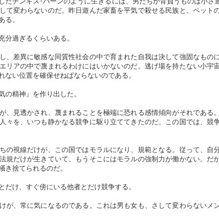
たチンギス･ハーンのように生きるには、男たちが背負うものは小さ
支配の最低層に「身分外の
して変わらないのだ。昨日遊んだ家畜を平気で殺せる民族と、ペット
ることで、民衆相互に反目
ある。
だから穢多・非人は、食肉
充分過ぎるくらいある。
の選択肢がなかったのであ
し、差異に敏感な同質性社会の中で育まれた自我は決して強固なもの
日本社会の歴史的過程で人
エリアの中で蔑まれるわけにはいかないのだ。逃げ場を持たない小宇
済的・社会的・文化的に劣
れない位置を確保せねばならないのである。
ばれる被差別部落の出身者
り、就職上での差
気の精神』を作り出した。
が、見透かされ、蔑まれることを極端に恐れる感情傾向がそれである
人々を、いつも静かなる競争に駆り立ててきたのだ。この国では、競
ちの視線だけが、この国ではモラルになり、規範となる。従って、自
法規だけが生きていて、もうそこにはモラルの強制力が働かない。だ
掻き捨てられるのだ。
とだけ、すぐ傍にいる他者とだけ競争する。
けが、常に気になるのである。これは男も女も、さして変わらないメ