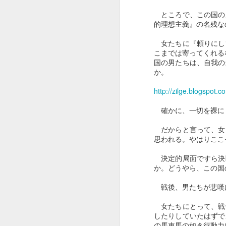
なく救われた。その恐怖はその
ところで、この国の
後、私の脳裏にべったりと張り付
的理想主義』の名残な
いて決して離れることはなかっ
た。
女たちに『頼りにし
こまでは寄ってくれる
以来私は、そのときと似たような
国の男たちは、自我の
状況に置かれることを避けるため
か。
の努力を惜しまず、そのマニュア
ルまで作って、自らに反復学習さ
http://zilge.blogspot.
J
せていた。敢えて恐怖記憶を表在
化させるために粘着力を強化する
確かに、一切を裸に
暴露療法の技巧は、恐怖突入以外
の有効な防衛戦略を認めない者の
だからと言って、女
思われる。やはりここ
最後の防波堤だった。
決定的局面ですら決
人を自死に誘うような、あの心地
か。どうやら、この国
悪いくすんだ風は、一体どこから
来たのか。
戦後、男たちが悲嘆
四六時中、その厄介なテーマへの
女たちにとって、戦
回答を弄っていった挙句、何かぼ
N
したりしていたはずで
んやりとした軟着点に逸早く潜入
の馬車馬の如き行動力