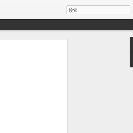
う、重くて深いライン
族差別・学歴差別等々、現代の日本社会
るが、本稿で取り上げた差別は、「被爆
２つである。
障害者差別」・「ヘイトスピーチ解消
て人口に膾炙（かいしゃ）している重要
る。
風景 人の世に熱あれ、人間に光あ
の問題が如何に根深い課題であるかとい
。