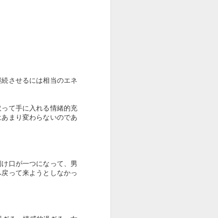
の我が国の近代化が欧州の植民地獲得戦
積が脆弱になったことで、朝鮮・中国へ
なお脆弱性が解消されず、この難点を埋
分差別制度を利用してきたという歴史的
。
継続させるには相当のエネ
座が求められる所以である。
く）という言葉がある。
取って手に入れる情緒的充
はあまり変わらないのであ
劣っている人間を見て安心せよ」という
対して、「お前たちは人間扱いされ、田
はないか。人間扱いされない穢多・非人
捌け口が一つになって、男
へ戻って来ようとしなかっ
の方が遥かに有難いではないか」。
、封建社会の差別構造の芯になっていた