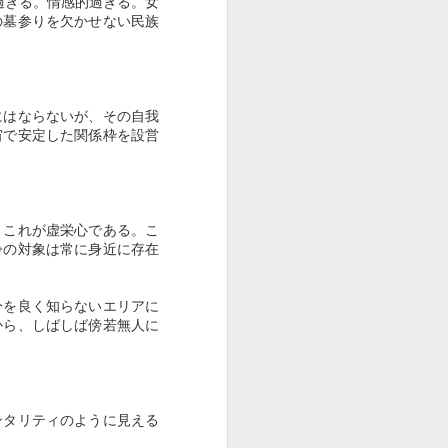
過ぎる。情感的過ぎる。女
身分」、即ち穢多（えた）・非人を据え
の墓参りを欠かせない民族
させるという差別構造を固定化する。
の処理など、人の嫌がる仕事をする以外
る。
にはならないが、その自我
為的に形成された身分差別によって、経
宙で安定した関係枠を設営
悪な状態を強いられ、「同和地区」と呼
であることを理由に結婚を反対された
。これが虚栄心である。こ
争の対象は常に身近に存在
分を良く知らないエリアに
から、しばしば傍若無人に
ンタリティのように見える