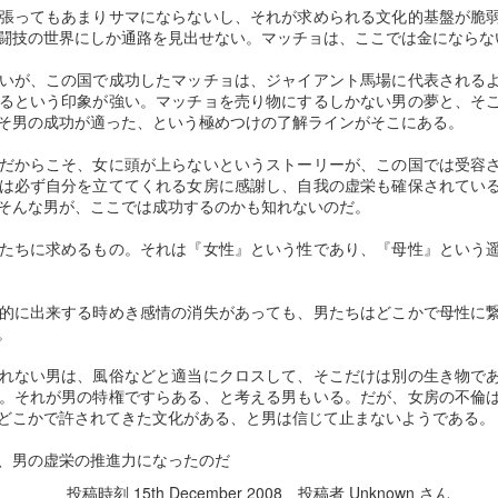
14
図は極めて精度が高く、ヨーロッパにおいて高く評価され、明治以降、
「自閉スペクトラム症」の息子を持つ母の情愛を描いた映画「梅
張ってもあまりサマにならないし、それが求められる文化的基盤が脆
より低いレベルにあると勝手に認知された者への優越感情をほどほどに
軍事・教育・行政用の基本図の一翼を担ったことは遍（あまね）く知ら
切らぬバカ」より
闘技の世界にしか通路を見出せない。マッチョは、ここでは金にならな
中和し、自分なりに相対化している限りでは、その平穏なるラインを喰
れている。
い千切って、空気を破壊するような虚栄心の暴走は見られない。
【以下、人生論的映画評論・続「レインマン」からの批評を、引用・補
いが、この国で成功したマッチョは、ジャイアント馬場に代表される
シーボルトが高橋景保を介して得た、この測量図によって外国製の地図
筆・再編集した拙稿です】
るという印象が強い。マッチョを売り物にするしかない男の夢と、そ
ところが、スキルの意志的向上は、大抵、そのプロセスで「道」の序列
にも日本の正しい形が描かれるようになったと
そ男の成功が適った、という極めつけの了解ラインがそこにある。
者たちと観念的に出会ってしまうから、自らの序列性を測ることで、自
自閉症は、高機能自閉症、アスペルガー症候群と共に、「自閉スペクト
己を基準にした他者の優劣度が観念的に把握されざるを得なくなってく
だからこそ、女に頭が上らないというストーリーが、この国では受容
ラム症」と呼称される脳の先天的な発達障害である。（スペクトラムと
る。この主観的把握がスキルの前
は必ず自分を立ててくれる女房に感謝し、自我の虚栄も確保されてい
は「集合体」という意味）
そんな男が、ここでは成功するのかも知れないのだ。
【２０１３年の「ＤＳＭ－５」（精神障害の診断・統計マニュアル第５
依存症は脳機能の障害である
EC
たちに求めるもの。それは『女性』という性であり、『母性』という
版）で「自閉スペクトラム症」と明記】
10
Ｌ．Ａを中心に、アメリカの西海岸で実施されている、「マトリ
ックス・モデル」という依存症の治療プログラムがある。
普遍的ではないが、精神遅滞の頻度は相当程度高い。
的に出来する時めき感情の消失があっても、男たちはどこかで母性に
ストレス軽減のために対象者の認知に働きかけ、思考をリラックスさせ
。
まず、この把握が前提になる。
る心理療法として有名な「認知行動療法」による治療プログラムであ
れない男は、風俗などと適当にクロスして、そこだけは別の生き物で
る。
然るに、相当に幅広い個人差を有している現実も無視できない。
。それが男の特権ですらある、と考える男もいる。だが、女房の不倫
どこかで許されてきた文化がある、と男は信じて止まないようである。
「ＳＭＡＲＰＰ（スマープ ）プログラム」（マトリックス研究所のマ
何より不幸なのは、脳の発達異常であることによって、根本的治癒が不
トリックス・モデルという治療プログラムを参考）
可能であるという冷厳な現実を無視したら、今もなお数多いる、「自閉
、男の虚栄の推進力になったのだ
症者は天才を生む」という、真に不幸なる「負のラベリング」から、い
現在、依存症治療に対して最も効果がある療法と言われ、日本でも、薬
イエスになろうとした男 ―― ファン・ゴッホと
UG
つまでも解放されず、近年、話題になることが多い「アスペルガー症候
投稿時刻
15th December 2008
、投稿者 Unknown さん