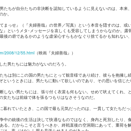
もし私が死ななければ
樋口一葉の世界
MAR
FEB
男たちが自分たちの非決断を認知しているように見えないのは、本来
12
20
ならないのなら あな
―― 赤貧地獄の只中
のか。
たは生きなければなら
を駆け走った「奇跡の
てまっせ』（『夫婦善哉』の世界／写真）という本音を隠すのは、或
ない ガザの詩人が遺
１４ヶ月」
な』というメタ･メッセージを哀しくも受容してしまうからなのか。露
した命の歌
１ 「わがかばね（屍）は野外
最後の砦であるかのような虚栄心すらもかなぐり捨てるかも知れない
にすてられて、やせ犬のゑじき
ガザの大学で英文学を教えていた
（餌食）に成らんを期す」
詩人・リフアト・アルアライール
com/2008/12/55.html
（映画『夫婦善哉』）
さん。
「道徳的正しさ」という魔物
AN
幼少期から才媛の誉 （ほま） れ
23
「夜明けまでバス停で」のブログを投稿する際、配偶者と共に、
が高く、猛烈な読書家でもあっ
した男たちには魅力がないのだろう。
イスラエルの空爆下で遺したリフ
「渋谷ホームレス殺人事件」のモデルとなったホームレスの大林
た。
アトさんの詩が今、世界で注目さ
三佐子（みさこ）さんについて考え抜いた。
たちは別にこの国の男たちにとって観音様であり続け、彼らを抱擁し
れている。
ぞというときには、男たちに動いて欲しいのであり、その思いを信じた
その知的欲求の高さが探求心に繋
毎晩、マンションや店舗などが建ち並び、明かりが灯る現場のバス停に
がり、物事に対する集中力を鍛え
「われわれは物語によってふるさ
断しない男たちには、張り付く衣裳も何もない。せめて吠えてくれ、
やって来て、ベンチに座り、キャリーケースを横に置いて寝泊りしてい
上げていく。
とを愛し、またふるさとによって
の女たちは前線で体を張るつもりはなさそうなのだ。
た大林さんがこの生活に入って１年半が過ぎ、近隣の多くの住民の視野
物語を愛する。文学はわれわれを
に収まっても、誰も声をかける人がいなかったことが気になっていたか
主体性を育てていくのである。
強固にパレスチナと結びつけてく
に暮れていたとき、この国で最も元気だったのは、一貫して女たちだっ
らだ。
れるのです」
闊達（かったつ）で開放的なキャ
争中の銃後の生活は決して快適なものではなく、身内と死別したり、
「女性がこんなところで寝ていると危ないので、声をかけたいと何度も
ラに昇華するのだ。
魂の形状を打ち抜く変換不能なる究極の挽歌
OV
去年１０月に始まったガザ地区と
ある。だからこそと言うべきか、終戦直後の空洞期にあって、重荷を
思っていました。でも、わざわざ声をかけることはできなかった。その
24
の戦闘。リフアトさんは空爆下で
―― 宮沢賢治とは何者だったのか
には、蓋（けだ）し眼を見張らせるものがあった。