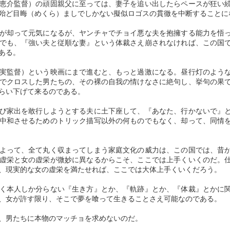
『大日本沿海輿地全図』（だいにほんえんかいよちぜんず）。
なぜなら、彼にはトルストイに心酔するに足るキリスト教精神が垣間見
恵介監督）の頑固親父に至っては、妻子を追い出したらペースが狂い
なら
えるからである。
殆ど目晦（めくら）ましでしかない擬似ロゴスの貫徹を中断することに
貧しさ故の質屋通いをした一葉
１８１８年７月、イングランドで最大の面積を持つ北部ヨークシャーの
１８００年、５５歳の時だった。
が、借金返済に追われる日々の只
あなたは生きなければならない
牧師館ブロンテ家に第五子、四女（三女がシャーロット）として生まれ
「銀河鉄道の父」という映画の中でも、エマーソン、ベルクソン、ツル
が却って元気になるが、ヤンチャでチョイ悪な夫を抱擁する能力を悟
中で、着物を質草にする質屋通い
たエミリーは、妹のアンが生まれた１８２０年に近隣の田舎村ハワース
自らが率いる測量隊を随行し、頬は痩（こ）け、歯は抜け落ち、老いた
でも、『強い夫と従順な妻』という体裁さえ崩されなければ、この国
ゲーネフ、トルストイらの影響を父・政次郎に吐露したように、狭隘な
のリピーターだった所以である。
私の物 語を伝えるために
に移住してまもなく、不幸に見舞われる。
体で風の日も、雪の日も、日本全国をひたすら歩き続け、１７年にも亘
ある。
国粋主義とは一
る測量の旅を敢行した男の命が江戸・八丁堀の自宅で尽き、男を慕う弟
樋口家唯一の働き手であった長男
私の遺品を売り
母マリアの病没である。
実監督）という映画にまで進むと、もっと過激になる。昼行灯のよう
子たちの壮絶な努力によって完成させた、我が日本列島の地図の名称で
の
でクロスした男たちの、その裸の自我の情けなさに絶句し、挙句の果
ある。
私の布切れと少しの糸を買うため
らい下げて来るのである。
これがブロンテ家の負の連鎖の初発点になっていく。
に
歩いた道のり、およそ４万Ｋｍ。
虚栄の心理学
AN
び家出を敢行しようとする夫に土下座して、『あなた、行かないで』
父の意志により、４姉妹は西北部ランカシャーの寄宿学校に入ったもの
5
虚栄心とは、常に自己を等身大以上のものに見せようという感情
ガザのどこ
中和させるためのトリック描写以外の何ものでもなく、却って、同情
の衛生状態が極めて悪く、１年も経ずに長女と次女を肺結核で喪うに至
奇（く）しくも、地球一周と同じ距離だった。
ではない。自己を等身大以上のものに見せようとするほどに、自
った。
己の内側を他者に見透かされることを恐れる感情である。虚栄心とは、
この地図こそ、私たちが今日使っている日本地図の基礎となっているこ
見透かされることへの恐れの感情なのである。
よって、全て丸く収まってしまう家庭文化の威力は、この国では、昔
１０歳余で死亡したため、シャーロットとエミリーが長女・次女とな
とに驚きを禁じ得ない。
虚栄と女の虚栄が微妙に異なるからこそ、ここでは上手くいくのだ。
り、ハワースの牧師
、現実的な女の虚栄を満たせれば、ここでは大体上手くいくだろう。
同時にそれは、自らの何かあるスキルの向上によって生まれた優越感情
１８２１年のことである。
を、他者に壊されないギリギリのラインまで張り出していく感情である
く本人しか分らない『生き方』とか、『軌跡』とか、『体裁』とかに
とも言える。スキルの開拓は、自我の内側に今まで把握されることもな
図法は、面積関係が正しく表されているだけでなく、全ての緯線上と中
、女が許す限り、そこで夢を喰って生きることさえ可能なのである。
かった序列の感覚を意識させることにもなる。この主観的な序列の感覚
央経線上では、長さも正しく表されている「サンソン図法」。
が、内側に優劣感情を紡ぎ出すのである。
、男たちに本物のマッチョを求めないのだ。
自閉症は脳の先天的な発達障害である
UN
残念ながら、江戸時代には一般に活用されることはなかったが、この地
自分より高いレベルにあると勝手に認知された者への劣等意識が、自分