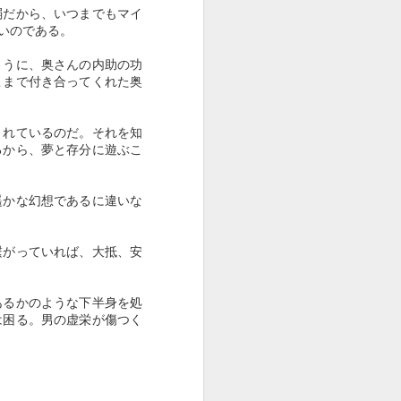
弱だから、いつまでもマイ
いのである。
ように、奥さんの内助の功
こまで付き合ってくれた奥
されているのだ。それを知
るから、夢と存分に遊ぶこ
遥かな幻想であるに違いな
繋がっていれば、大抵、安
あるかのような下半身を処
は困る。男の虚栄が傷つく