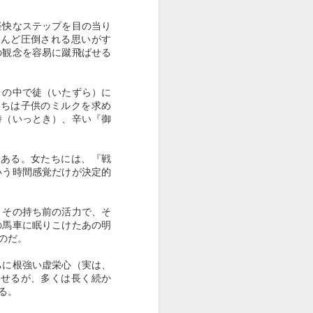
探ること。これからの社会は“老
い”に注目することが求められる」
軽快なステップを目の当り
（日野原）ということ。
殆んど圧倒される思いがす
の観念を容易に蹴飛ばせる
老いは、その人の〈生きがい〉に
強く関わると説いたのだ。
』の中で徒（いたずら）に
かくて日野原は、従来の「老人」
たちは子供のミルクを求め
のイメージを覆（くつがえ）そう
時（いっとき）、辛い『御
と、２０００年に「新老人の会」
を発足させた。
ある。女たちには、『戦
６５歳以上を高齢者とする従来の
いう時間感覚だけが決定的
定義を改め、一般には後期高齢者
とされる７５歳以上を「新老人」
、その持ち前の活力で、そ
と定義しようという運動を遂行
の馬車に眠りこけたあの明
し、自らも１０５歳まで活きて、
のだ。
その寿命を全うしたのである。
ちに根強い虚栄心（実は、
即ち、体機能の低下と機能低下の
見せるが、多くは長く続か
進行によって起こる老化現象の先
る。
に待つ、〈死〉という生物学的な
普遍性で括られる「老化」の概念