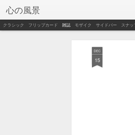
心の風景
クラシック
フリップカード
雑誌
モザイク
サイドバー
スナッ
DEC
15