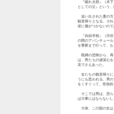
『破れ太鼓』（木下
としての父』という、
追い出された妻の方
観音帰りとなる。それ
栄に傷がつかないので
『自由学校』（渋谷
の間のアバンチュール
を警察まで行って、も
J
呪縛の恐怖から、再
は、男たちの虚栄心を
哀でさえあった。
女たちの観音帰りに
うにも思われる。男の
をくすぐって、世俗的
そこでは男は、恐ら
ば大事にはならないし
大体、この国の女は
J