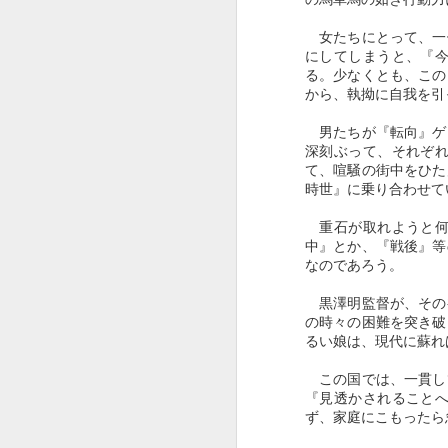
し、分ったつもりになっても、脳
裏に粘着された恐怖記憶の破壊力
女たちにとって、一
の前にたじろぎ、怯え、慄く感情
にしてしまうと、『
との共存は苦痛でもあった。
る。少なくとも、この
から、執拗に自我を引
それは、私が十歳の時に淵源す
る。
男たちが『転向』ゲ
深刻ぶって、それぞ
二度に亘る激しい癲癇発作に襲わ
て、喧騒の街中をひた
れて、荒れ狂うように噴き上がっ
時世』に乗り合わせて
M
ていく漏斗状の疾風に巻かれてい
た。私は身動きできず、ひたすら
重石が取れようと何
魔風に呑み込まれることを恐れ
中』とか、『戦後』等
て、何かちっぽけな意志だけが内
なのであろう。
黒澤明監督が、その
の時々の困難を突き破
るい娘は、現代に蘇れ
この国では、一貫し
『見透かされること
ず、家庭にこもったら
J