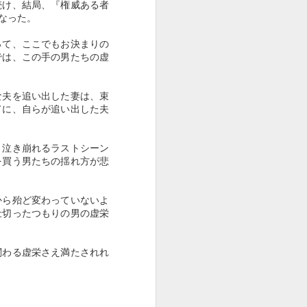
続け、結局、『権威ある者
を、人間の〈生きがい〉の問題と
なった。
して「老い」の概念に昇華させた
のである。
って、ここでもお決まりの
では、この手の男たちの虚
「老い」を人間の心の
な夫を追い出した妻は、束
てに、自らが追い出した夫
と泣き崩れるラストシーン
を買う男たちの揺れ方が悲
から殆ど変わっていないよ
仕切ったつもりの男の虚栄
関わる虚栄さえ満たされれ