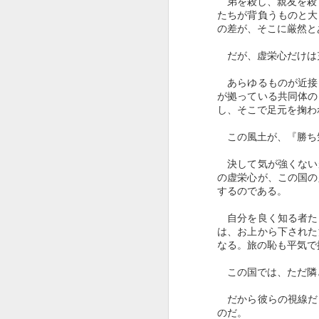
弟を殺し、親友を殺し
たちが背負うものと大
の差が、そこに厳然と
だが、虚栄心だけは
あらゆるものが近接
が拠っている共同体の
し、そこで足元を掬わ
この風土が、『勝ち
決して気が強くない
の虚栄心が、この国の
連作小説（３） 死の
AUG
するのである。
22
谷の畔にて
自分を良く知る者た
一
は、お上から下された
なる。旅の恥も平気で
私はかつて一度、自死の恐怖の前
に立ち竦んだ。
この国では、ただ隣
自死へのエネルギーをほんの少し
だから彼らの視線だ
残しながら、それを他の行為に転
のだ。
嫁することができたことで、何と