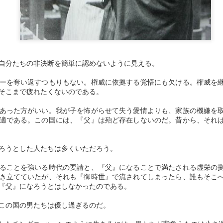
何より、明治維新という名
争に遅れた分だけ資本の蓄
の侵略によって補填しても
めるには封建社会からの身
行程の総体で把握すること
自分たちの非決断を簡単に認めないように見える。
部落差別の深い闇。
ーを奪い返すつもりもない。権威に依拠する覚悟にも欠ける。権威を
これを考える時、以上の視
そこまで疲れたくないのである。
「下方比較」（かほうひか
あった方がいい。我が子を怖がらせて失う愛情よりも、家族の機嫌を
適である。この国には、『父』は殆ど存在しないのだ。昔から、それ
平たく言えば、「自分より
心理である。
ろうとした人たちは多くいただろう。
重い年貢で反抗する農民に
畑を割り与えられているで
ることを強いる時代の要請と、『父』になることで満たされる虚栄の
き立てていたが、それも『御時世』で流されてしまったら、誰もそこ
のことを思えば、お前たち
『父』になろうとはしなかったのである。
この巧妙な分裂支配こそが
この国の男たちは優し過ぎるのだ。
ということ。