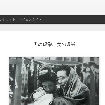
プショット
タイムスライド
差別とい
MAY
男の虚栄、女の虚栄
1
の炸裂
男女差別・障害者差別・民
でも多くの差別が残ってい
者差別」と「部落差別」の
中でも「部落差別」は、「
法」と共に、人権三法とし
且つ、看過し難い差別であ
ここでは、拙稿（「時代の
れ」）を引用し、部落差別
うことについて言及したい