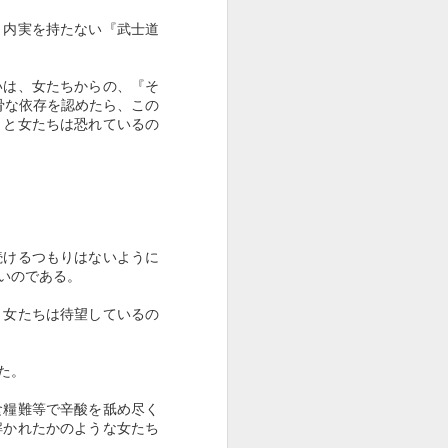
「結晶性知能」は「経
FEB
、内実を持たない『武士道
3
年劣化」することがな
い ―― 「老い」と
いは、女たちからの、『そ
は何か
骨な依存を認めたら、この
「老い」とは何か。
、と女たちは恐れているの
この根源的テーマを考える時、想
起する言葉がある。
「老化」が生物学的な概念である
のに対し、「老い」は人間的な概
念である。
続けるつもりはないように
いのである。
この言葉は、聖路加国際病院名誉
と女たちは待望しているの
院長の日野原重明が、第三高等学
校時代の先輩にあたる松村克己
（日本の神学者。関西学院大学名
た。
誉教授）が提唱した考え方を紹介
した成句である。
食糧難等で辛酸を舐め尽く
解かれたかのような女たち
「老化の中に人間の生命の意味を