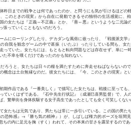
あたりに関してはみんなそうなんじゃないか」（同上）
然るに、上流の子女が多く集う中
もメディアの取材に応じ続けてき
複数の肩書を持ち、豊富な教養を身につけていた宮沢賢治という歴史上
島歌子（歌人）の歌塾「萩の舎」
た。
体昨日までの戦争とは何であったのか、と問うにも気が引けるほどの
の人物の実体を簡単に言えば、人類初とも言える「普遍的な平等思想」
１０メートルほど手前の近接スポットから、大林さんの写真を撮影した
（はぎのや）に通わせていたこと
今、このときの現実』から自在に発動できるその独特の生活感覚に、
を説く法華経の理念で理論武装し、その思想を自ら実践しつつも、多く
男性の言葉である。
で判然とするように、士族であっ
「何が起こっているか分からない
国の女たちは『正義⇔不正義』とか、『善⇔悪』というような二元論
の詩作や童話で表現した文学者であると言えるだろう。
たが故に、娘への教育に熱心だっ
でしょう。これが現実なのです。
っ張っていくこともないのだろう。
あの状況で誰も声をかけなかったが、私だったらどうしたか。
た父・則義と異なり、女子には学
こんなのあんまりだ。我々はイス
宗教と芸術の融合である。
問が不要と考え、裁縫などの手仕
ラエルが思うような動物ではな
ームにローリングしたり、デカダンな風俗に嵌ったり、『戦後派文学
そこで出した結論は、私は声をかけていただろうということ。
事を重視する母・多喜の影響で高
い。私は学者です。家にある一番
れの自我を観念ゲームの中で甚振（いたぶ）ったりしている間も、女
では、賢治の平等思想のルーツにあるのは何か。
等教育を受けることがなかった。
走っていた。女たちには、もともと転向問題などは存在せず、単に一
の武器はペンだけです。もしイス
見てしまったものを見なかったことにできないからである。
いた不幸を嘆くだけであったのかも知れない。
ラエル人が我々を殺すために家に
驚異的な想像力を駆使し切った女性作家の変えよう
地元農民の貧困に喘ぐ境遇の中で、裕福な家庭に育った自らの環境に対
AY
泣く泣く学業を断念したとも言わ
押し入るならば、私はそれをイス
して、生来のセンシティブな感性が贖罪意識を生み出し、自己犠牲の精
25
がない生きざま ―― その名はエミリー・ブロン
配偶者も二人で行けば実行したと答えている。
れる。
だろうと、女たちは日々の糧を満たすために奔走せねばならないので
ラエル兵に投げつけるでしょう。
神を培っていったのではないか。
テ
の概念は土台無縁なのだ。彼女たちには、『今、このときの現実』と
それが私にできる最後のことであ
罪悪感て苦しむ事態に耐えられないからである。
にも拘らず、一葉の生活は困窮を
ったとしても、私たちは無力で
「月と六ペンス」で有名な英国の作家サマセット・モームが自らの文学
この精神が法華経の理想主義に振れていく。
極めていた。
す。失うものもない」
観に依拠し、選んだ「世界の十大小説」の中にあって、その愛憎の激し
というより、行動しなければ自分のち
初期作品である『一番美しく』で描写した女たちは、戦後に至っても
さと作風の力強さにおいて異彩を放つ「嵐が丘」。
「日蓮主義」の提唱者・田中智学によって創設された「国柱会」への入
っていくはずである。『石中先生行状記』（成瀬巳喜男監督）で、人
かつて多くの文豪が住んでいた本
この２か月後、リフアトさんは空
信は、自我の確立を希求する賢治のメンタリティの漂動の到達点だっ
ば、繁華街を身体疾駆する女子高生であったとしても全く可笑しくない
郷菊坂に旧伊勢屋質店と呼ばれる
爆の犠牲になった。
他の姉兄妹同様に夭折した作家、エミリー・ブロンテの唯一のこの長編
た。
質屋があった。
文学は比類なき傑作として、英文学史上に不滅の名を刻んでいる。
て女たちは元気であり、男たちは常に一歩引いている。この国の男た
―― 以下、２か月前、リフアト
然るに、国粋主義の傾向が強い「国柱会」の理念体系に、賢治の自我が
への恐怖感』→『勝ち気の精神』）が、しばしば権力的ポーズを垣間
今は質屋を廃業しているが、うら
さんが残した詩。
世間から隔絶され、３０年の生涯の大半を荒野の最端に立つ牧師館で過
丸ごと吸収されていったとも思えない。
忽ちの内に足元を掬（すく）われて、その本来の甘さを露呈するのであ
若き一葉が繰り返し通い続けた質
人生を無駄にしない男・伊能忠敬の軌跡
AN
ごした彼女の〈生〉は、あまりに純一無雑（じゅんいつむざつ）なイメ
屋として知られている。
6
もし私が死ななければならないの
ージを膨らませてしまうのだ。