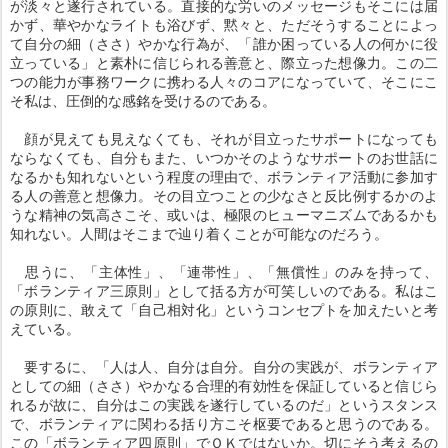
が淡々と遂行されている。直接的な労いのメッセージもそこには届
かず、華やかなライトも浴びず、黙々と、ただそうすることによっ
て自分の細（ささ）やかな行為が、「誰か困っている人の何かに役
立っている」と素朴に信じられる善意と、際立った想像力。この二
つの能力が事務ワークに携わる人々のコアになっていて、そこにこ
そ私は、圧倒的な感銘を受けるのである。
顔が見えても見えなくても、それが目立ったサポートになっても
ならなくても、自分もまた、いつかそのようなサポートのお世話に
なるかも知れないという程度の理由で、ボランティア活動に参加す
る人の善意と想像力。その目立つことの少なさと反比例するかのよ
うな精神の気高さこそ、或いは、極限のヒューマニズムであるかも
知れない。人間はそこまで辿り着くことが可能なのだろう。
思うに、「主体性」、「連帯性」、「無償性」のみを持って、
「ボランティア三原則」として括る方が可笑しいのである。私はこ
の原則に、敢えて「自己相対化」というコンセプトを加えたいと考
えている。
要するに、「人は人、自分は自分。自分の実践が、ボランティア
としての細（ささ）やかなる合理的有効性を保証していると信じら
れるが故に、自分はこの実践を遂行しているのだ」というスタンス
で、ボランティアに関わる括り方こそ枢要であると思うのである。
この「ボランティア四原則」でＯＫではないか。切にそう考えるの