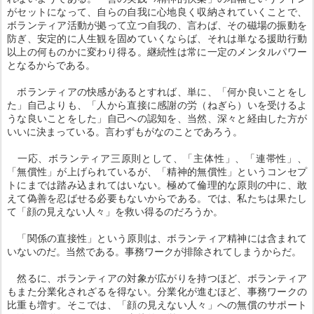
がセットになって、自らの自我に心地良く収納されていくことで、
ボランティア活動が拠って立つ自我の、言わば、その磁場の振動を
防ぎ、安定的に人生観を固めていくならば、それは単なる援助行動
以上の何ものかに変わり得る。継続性は常に一定のメンタルパワー
となるからである。
ボランティアの快感があるとすれば、単に、「何か良いことをし
た」自己よりも、「人から直接に感謝の労（ねぎら）いを受けるよ
うな良いことをした」自己への認知を、当然、深々と経由した方が
いいに決まっている。言わずもがなのことであろう。
一応、ボランティア三原則として、「主体性」、「連帯性」、
「無償性」が上げられているが、「精神的無償性」というコンセプ
トにまでは踏み込まれてはいない。極めて倫理的な原則の中に、敢
えて偽善を忍ばせる必要もないからである。では、私たちは果たし
て「顔の見えない人々」を救い得るのだろうか。
「関係の直接性」という原則は、ボランティア精神には含まれて
いないのだ。当然である。事務ワークが排除されてしまうからだ。
然るに、ボランティアの対象が広がりを持つほど、ボランティア
もまた分業化されざるを得ない。分業化が進むほど、事務ワークの
比重も増す。そこでは、「顔の見えない人々」への無償のサポート