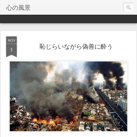
心の風景
NOV
恥じらいながら偽善に酔う
1