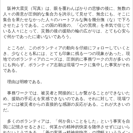
阪神大震災（写真）は、眼を覆わんばかりの悲惨の後に、無数の
人々の善意が圧倒的な集合力を誇示して見せて、無念にも、そこに
集合を果たせなかった人々のハートフルな胸を幾分撫（な）で下ろ
させたようである。この国の戦後の、「心の荒廃」を本気で信じて
いる人々にとって、災難の後の援助の輪の広がりは、とても心安ら
ぐ何かであったに違いないであろう。
ところが、このボランティアの動向を仔細にフォローしていくと
き、少なくとも私には、とても印象に残る一つの現象があった。現
地でのボランティアのニーズは、圧倒的に事務ワークの方が多いの
にも拘らず、ボランティア志願は現場ワークに集中した事実がそれ
である。
理由は明瞭である。
事務ワークでは、被災者と間接的にしか繋がることができないた
め、援助の手応えを実感できないのである。それに対して、現場ワ
ークには被災者からの直接的な感謝の反応がある。これが大きいの
だ。
多くのボランティアは、「何か良いことをした」という事実を自
我に記憶させるときに、何某かの精神的快楽を随伴させずにはいら
れないようである。「善の実践→精神的快楽」の増幅というライン