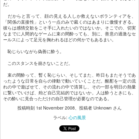
だ。
だからと言って、顔の見える人しか救えないボランティアを、
「関係の直接性」という一点のみで裁くのはあまりに傲慢すぎる。
彼らは感情交歓をこそ手に入れたいのではないか。そこでの、切実
なまでに人間的なゲームに束の間酔っても、別に、善意の過激なセ
ールスによって足元を掬われるほどの何かでもあるまい。
恥じらいながら偽善に酔う。
このスタンスを崩さないことだ。
束の間酔って、暫く恥じらい、そしてまた、昨日もまたそうであ
ったような日常を自らの律動で動いていくことだ。酩酊を一定の流
れの中で遊ばせて、その流れの中で清算し、その一部を明日の熱量
に繋いでいけば、殆ど自己完結的ではないか。人は酔うときにも、
その酔いに見合っただけの自己管理が必要なのである。
投稿時刻
1st November 2008
、投稿者 Unknown さん
ラベル:
心の風景