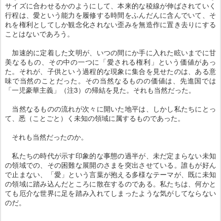
サイズに合わせるかのようにして、本来的な稜線が伸ばされていく
行程は、愛という能力を履修する時間をふんだんに含んでいて、そ
れを権利としてしか観念化されない歪みを無造作に置き去りにする
ことはないであろう。
加速的に定着した文明が、いつの間にか手に入れた眩いまでに甘
美なるもの、その中の一つに「愛される権利」という価値があっ
た。それが、子供という過程的な現象に集合を見せたのは、ある意
味で当然のことだった。その当然なるものの価値は、先進国では
「一児豪華主義」（注3）の帰結を見た。それも当然だった。
当然なるものの流れが次々に開いた地平は、しかし私たちにとっ
て、悉（ことごと）く未知の領域に属するものであった。
それも当然だったのか。
私たちの時代が示す印象的な事態の過半が、未だ定まらない未知
の領域での、その困難な展開のさまを突出させている。誰もが好ん
で止まない、「愛」という言葉が抱える多様なテーマが、既に未知
の領域に踏み込んだところに散在するのである。私たちは、何かと
ても厄介な世界に足を踏み入れてしまったような気がしてならない
のだ。