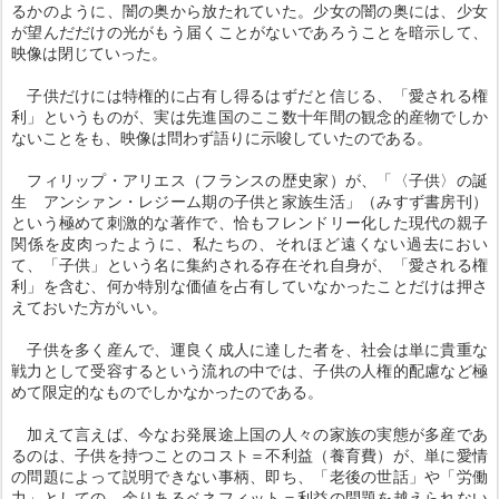
るかのように、闇の奥から放たれていた。少女の闇の奥には、少女
が望んだだけの光がもう届くことがないであろうことを暗示して、
映像は閉じていった。
子供だけには特権的に占有し得るはずだと信じる、「愛される権
利」というものが、実は先進国のここ数十年間の観念的産物でしか
ないことをも、映像は問わず語りに示唆していたのである。
フィリップ・アリエス（フランスの歴史家）が、「〈子供〉の誕
生 アンシァン・レジーム期の子供と家族生活」（みすず書房刊）
という極めて刺激的な著作で、恰もフレンドリー化した現代の親子
関係を皮肉ったように、私たちの、それほど遠くない過去におい
て、「子供」という名に集約される存在それ自身が、「愛される権
利」を含む、何か特別な価値を占有していなかったことだけは押さ
えておいた方がいい。
子供を多く産んで、運良く成人に達した者を、社会は単に貴重な
戦力として受容するという流れの中では、子供の人権的配慮など極
めて限定的なものでしかなかったのである。
加えて言えば、今なお発展途上国の人々の家族の実態が多産であ
るのは、子供を持つことのコスト＝不利益（養育費）が、単に愛情
の問題によって説明できない事柄、即ち、「老後の世話」や「労働
力」としての、余りあるベネフィット＝利益の問題を越えられない