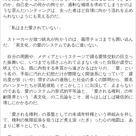
のか。自己史への何かの拘りが、過剰な補填を求めてしまうかのよ
うな歪んだハンティングは、尖った者ほど自壊に向かう流れを止め
られないようにも見えるのだ。
「私はまだ愛されていない」
ストーカーが放つ銃丸が向かうのは、義理チョコまでも囲い込ん
だ、「表文化」の愛のシステムであるに違いない。
自分の周囲や、メディアというステージで踊る愛情交歓の目立っ
た振舞いに、いつまでも揺さぶられて止まない尖った自我が虚空に
吠えている。既に内包する本質から遠ざかるばかりの、「愛」とい
う名の、手垢に汚れた幻想だけが際限なく開放系になっていて、露
出度が弥（いや）増すのみの過熱した社会の多くの隙間から、匿名
のハンターたちが其処彼処（そこかしこ）に出没して、止まらない
のである。愛のシステムの形式的平等論と、「愛される権利」の年
齢限界という「表文化」の二元論をこそ、彼らはしばしば確信的に
壊しにかかるのだ。
「愛される権利」の基盤としての未成年特権という枠組みを外し
て、権利の無限拡張を狙うほど煮え滾（たぎ）った心の地図は、あ
まりに寒々としている。