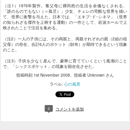
（注1）1976年製作。養父母に裸同然の生活を余儀なくされる、
「誰のものでもない（＝孤児）」少女、チェレの苛酷な世界を描い
て、世界に衝撃を与えた。日本では、「エキプ･ド･シネマ」（世界
の知られざる傑作を上映する運動）の一作として、岩波ホールで上
映されたことで注目を集める。
（注2）一人の子供には、その両親と、両親それぞれの親（2組の祖
父母）の存在、合計6人のポケット（財布）が期待できるという現象
のこと。
（注3）子供を少なく産んで、豪華に育てていくという風潮のこと
で、「シックスポケット」の現象を顕在化させた。
投稿時刻
1st November 2008
、投稿者 Unknown さん
ラベル:
心の風景
0
コメントを追加