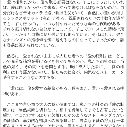
愛は権利だから、勝ち取る必要はない。そこにじっとしていれ
ば、愛は向うからやって来る。やって来なければならないのだ。自
分だけをビデオカメラで追い駆ける父がいて、自然に小遣いが溜ま
るシックスポケット（注2）がある。祝福されるだけの十数年が過ぎ
ても、すぐ傍らには、いつも何か言いたそうな母の心配顔がある。
それを振り切れない自分がそこにいて、そこでクロスした情緒の束
が、しっかりと自我に貼り付いてしまっている。それはもう、健全
なナルシズムの指標値を優に越えるものになってしまったのか、誰
も容易に答えられないでいる。
然るに、愛されないままに成人した者への「愛の権利」は、どこ
かで充分な補填を受けるべき何かであるのか。私たちの社会は、当
然の如く、その問いを愚問とする。既に成人した者に、「愛の権
利」はもう届かないのだ。私たちの社会が、内気なるストーカーを
受容することもないのである。
「君には、僕を愛する義務がある。僕もまた、君から愛される権
利がある」
ここまで言い放つ大人の我が儘までは、私たちの社会の「愛の制
度」は、当然網羅し切れない。相手を脅迫してまでも占有したいと
望む、そこだけすっぽりと欠落したかのようなストーキングまがい
の愛情の、暴力的な補填への振る舞いに、野蛮なる愛の狩人は一体
何を見ようとするのか。それとも、何ものをも見ることができない