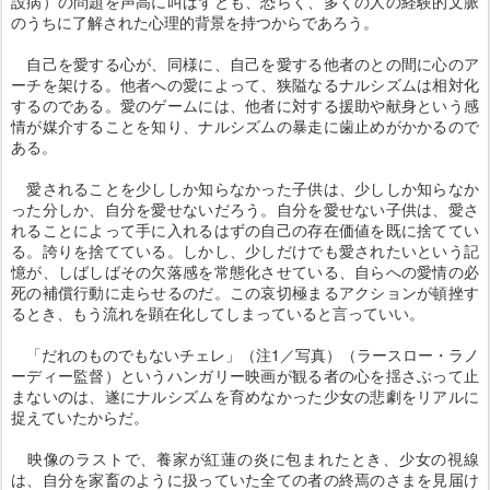
設病）の問題を声高に叫ばずとも、恐らく、多くの人の経験的文脈
のうちに了解された心理的背景を持つからであろう。
自己を愛する心が、同様に、自己を愛する他者のとの間に心のア
ーチを架ける。他者への愛によって、狭隘なるナルシズムは相対化
するのである。愛のゲームには、他者に対する援助や献身という感
情が媒介することを知り、ナルシズムの暴走に歯止めがかかるので
ある。
愛されることを少ししか知らなかった子供は、少ししか知らなか
った分しか、自分を愛せないだろう。自分を愛せない子供は、愛さ
れることによって手に入れるはずの自己の存在価値を既に捨ててい
る。誇りを捨てている。しかし、少しだけでも愛されたいという記
憶が、しばしばその欠落感を常態化させている、自らへの愛情の必
死の補償行動に走らせるのだ。この哀切極まるアクションが頓挫す
るとき、もう流れを顕在化してしまっていると言っていい。
「だれのものでもないチェレ」（注1／写真）（ラースロー・ラノ
ーディー監督）というハンガリー映画が観る者の心を揺さぶって止
まないのは、遂にナルシズムを育めなかった少女の悲劇をリアルに
捉えていたからだ。
映像のラストで、養家が紅蓮の炎に包まれたとき、少女の視線
は、自分を家畜のように扱っていた全ての者の終焉のさまを見届け