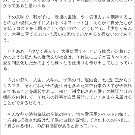
からであると思われる。
その意味で、我が子に「老後の世話」や「労働力」を期待するこ
とのない現代人が手に入れるベネフィットは、明らかに自分たちが
支払うコストを上回ることがないので、どうしても、｢少なく産ん
で、大事に育てる｣という思いに流れていかざるを得ないのであろ
う。
ともあれ、｢少なく産んで、大事に育てる｣という観念が定着した
かのような私たちの近代文明社会は、それ故にこそと言うべきか、
愛を制度化したかのような様々なる仕掛けを作り出してしまってい
る。
３月の節句、入園、入学式、子供の日、運動会、七･五･三からク
リスマス、それに我が子の誕生日を含めた年中行事の大半が子供絡
みであることを想起すれば、殆ど「制度化された愛」の検証だけの
機能を内包して、それらの行事が自己展開していくさまを見届ける
ことができるだろう。
そんな些か過熱気味の空気の中で、恰も愛玩用のペットの如く、
一方的に把握され続けた子供の自我が記憶してきたものの中枢に、
「愛される権利」の占有感情があると言っていい。