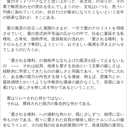
愛のネットワークなどと思い上がった「表文化」の尖りが、その
裏で帳尻合わせの突出を生んでしまうのか。文化はいつも、危うい
均衡に振れていくのか。自分だけが惨めになりたくないという近年
の顕著な流れが、そこにある。
愛の風景の目立った展開のさまが、一方で愛のテロリストを増殖
させていく。愛の形式的平等論の広がりの中で、社会に蔓延する私
権化、占有化、脱秩序化、脱規範化の流れが、「愛される権利」を
テロルもどきで奪回しようという、おぞましい風潮を浮き上がらせ
てしまうのだろうか。
「愛される権利」の無秩序な立ち上げの風景が語って止まないも
の ―― それは結局、他者を愛する自由という文脈の厳しさは、
経験的に学習してきたものの厳しさと同義であり、そこで手に入れ
た、ある種の能力が内包する様々なる価値、例えば、想像力とか、
援助感情とかいうような中枢的な価値の媒介なくして、容易に辿り
着けない厳しさを映し出す何かであるということだ。
愛はリレーされた何かではない。
それは、獲得された能力の集合的な何かである。
「愛される権利」への過剰な拘りが、既に少しずつ、病理に近い
何ものかである。程々に愛された自我が確保し得たナルシズムの健
全なラインが、その自我の社会化的展開の中で、発達段階の適切な