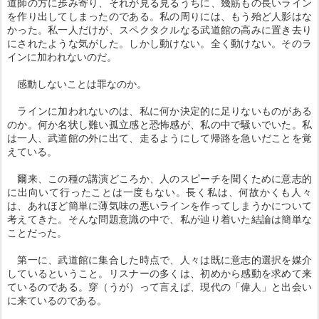
道師の方に歩み寄り、それが見る見るうちに、幾筋もの長いライン
を作り出してしまったのである。私の周りには、もう殆ど人影はな
かった。私一人だけが、スペクタクルなる武道館の高みに置き去り
にされたような気がした。しかし動けない。全く動けない。そのラ
インに加われないのだ。
感動しないことは罪なのか。
ラインに加われないのは、私に何か決定的に足りないものがある
のか。何か名状し難い孤立感と恐怖感が、私の中で騒いでいた。私
は一人、武道館の外に出て、走るようにして帰路を急いだことを覚
えている。
爾来、この種の講演どころか、人のスピーチを聞くために意志的
に出向いて行ったことは一度もない。長く私は、何故かくも人々
は、あれほど簡単に薄気味の悪いラインを作ってしまうかについて
考えてきた。そんな問題意識の中で、私が辿り着いた結論は簡単な
ことだった。
第一に、武道館に集合した時点で、人々は既に意志的選択を媒介
しているということ。リスナーの多くは、初めから感動を求めて来
ているのである。穿（うが）って言えば、現代の「偉人」と出会い
に来ているのである。