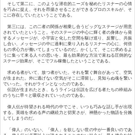
そして第二に、このような潜在的ニーズを秘めたリスナーの心情
を巧みに捉え、それを昂揚させることができるプロのスキルが、そ
こに存在していたということである。
第三には、この二者の関係が相乗し合うビッグなステージが用意
されていたということ。そのステージの中心に輝く者の身体から発
するメッセージが、小宇宙と化した空間を駆け巡り、反響し、共振
し合い、メッセージの中に過剰に乗り入れるリスナーの心に、何倍
もの求心力が働いてしまっているのだ。かくして、そこに求めるよ
うに集って来る人々の思いを、最も効果的な方法で束ねる圧倒的な
ステージ効果が、そこでフル稼働したということである。
求める者がいて、放つ者がいた。それを繋ぐ舞台があって、空気
が生まれた。外に逃げない空気がそこに滞留し、見知らぬ魂を繋い
でいった。それがラインとなったのである。
伝説が生まれたとき、もうラインは伝説を広げる者たちの枠組み
のうちに早々と吸収されていったのである。
偉人伝が待望される時代の中でこそ、いつも巧みな話し手が出現
する。英雄を求める声の継続力と切実さが、神懸かった物語を分娩
してしまうのだ。
「偉人」のいない、「偉人」を欲しない世の中が一番良いのであ