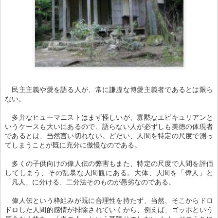
民主主義や愛を語る人が、常に謙虚な博愛主義者であるとは限ら
ない。
多弁なヒューマニストはまず怪しいが、寡黙なエピキュリアンと
いうケースも大いにあるので、語らない人が必ずしも美徳の体現者
であるとは、当然言い切れない。どだい、人間を特定の尺度で測っ
てしまうことが既に充分に傲慢なのである。
多くの子供向けの偉人伝の弊害もまた、特定の尺度で人間を評価
してしまう、その乱暴な人間観にある。大体、人間を「偉人」と
「凡人」に分ける、二分法そのものが愚劣なのである。
偉人伝という枠組みが既に合理性を持たず、当然、そこからドロ
ドロした人間的感情が排除されていくから、例えば、ゴッホという