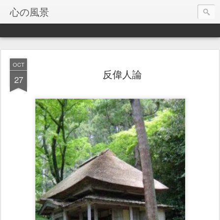
心の風景
OCT
反偉人論
27