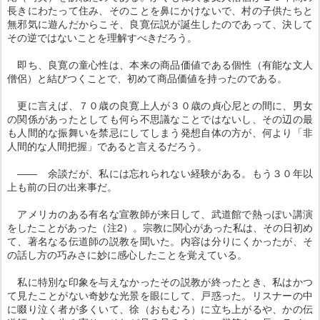
長きにわたって住み、そのことを鼻にかけないで、村の子供たちと
無邪気に遊んだからこそ、良寛伝説が誕生したのであって、決して
その逆ではないことを理解すべきだろう。
即ち、良寛の童心性は、本来の商品価値である個性（有能な文人
僧侶）と結びつくことで、初めて商品価値を持ったのである。
更に言えば、７０歳の良寛上人が３０歳の貞心尼との間に、男女
の関係があったとしても何ら不思議なことではないし、その辺の最
も人間的な振舞いを禁忌にしてしまう発想自体の方が、何より「非
人間的な人間把握」であると言えるだろう。
―― 余談だが、私には忘れられない経験がある。もう３０年以
上も前の日の出来事だ。
アメリカのある有名な宣教師が来日して、武道館で熱っぽい講演
をしたことがあった（注2）。宗教に関心があった私は、その日初め
て、著名なる伝道師の説教を聞いた。内容は分りにくかったが、そ
の話し方の巧みさに妙に感心したことを覚えている。
私に特別な印象を与えなかったその説教が終ったとき、私はかつ
て見たことがない奇妙な光景を眼にして、戸惑った。リスナーの中
に啜り泣く者が多くいて、徐（おもむろ）に立ち上がるや、かの伝