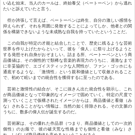
い込む始末。当人のカールは、終始養父（ベートーベン）から逃れ
たいと訴えていたと言う。
些か誇張して言えば、ベートーベンは終生、自分の激しい感情を
抑えられず、それを周囲に発散することによってしか、他者との関
係を構築できないような未成熟な自我を持っていたということだ。
この自我が特定の才能と結合したことで、歴史に残るような芸術
世界を作り上げたからといって、彼を「偉人」に祭り上げるようと
する発想それ自身がおぞましい。詰まる所、ベートーベンという商
品価値は、その個性的で類稀な音楽的表現力のうちに、過激なまで
に非妥協的で、エゴイスティックな人間性が、ファン・ゴッホにも
通底するような、「激情性」という親和価値として収斂されること
で、初めて眩いまでの統合性を獲得するに至ったのである。
芸術と激情性の結合が、そこに抜きん出た統合性を顕示し、これ
が商品価値となって印象的なイメージで固めていく。特定の尺度で
測っていくことで仮構されたイメージからは、商品価値と看做（み
な）されることがない情報は、当然の如く排除される。その文脈の
うちに、数多の偉人伝が誕生するのだ。
芸術家は、その優れた作品群（つまり、商品価値としての一次的
個性）のお蔭で、彼の破天荒な性格までも個性と看做（みな）さ
れ、しばしば商品価値を高めるということだろう。