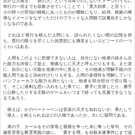
厄介な人格を、「炎の人」という耳障りのしないイメージのうちに
奇行の一切までも収斂させていくことで（「寛大効果」と言う）、
その時々の苦悩の根柢にあったものが曖昧になり、結局、根拠の稀
薄なイメージをなぞっただけのフラットな人間観で誤魔化すしかな
くなるのである。
どれほど善行を積んだ人間にも、語られたくない闇の記憶を持
ち、悪行の限りを尽くした凶悪犯にも微笑ましいエピソードの一つ
くらいはある。
人間をこのように把握できない人は、自分にない他者の抜きん出
た能力を誇張して捉え、根拠なしに天才と呼んだりもする。また逆
に、自分にない欠陥を他者の中に見ると、その他者が理解不能の欠
陥人間であると決め付けたりもする。人間の多様性を理解していく
パンフォーカスな能力を持たないと、他者を部分部分で切り取っ
て、そこに過剰な思い入れをした果てに、勝手に失望したり、勝手
に心酔したりする主観のゲームをいつまで経っても克服できなくな
るであろう。
例えば、かのベートーベンは音楽の天才も知れないが、果たして
「偉人」と称えられるほどの人物であったか、大いに疑問である。
弟の子、カールをその実母と親権を争った末に奪った挙句、その
滅茶苦茶な教育実践の故に、「愛する甥」を自殺未遂事件にまで追