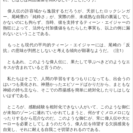
偉人伝の許容域から逸脱するだろうが、夭折したロックシンガ
ー、尾崎豊の「純粋さ」が、実際の所、未成熟な自我の裏返しでし
かないのにも拘らず、当時、彼を支持するティーン・エイジャーの
熱狂によって、法外な付加価値をもたらした事実も、以上の例に漏
れないということである。
もっとも現代の平均的ティーン・エイジャーには、尾崎の「反
抗」の意味が判然としないと考える傾向が顕著なようだ。（注1）
ともあれ、このような偉人伝に、果たして学ぶべきどのようなエ
キスが含まれていると言うのか。
私たちはそこで、人間の学習をするつもりになっても、出会うの
はいつも美化され、神懸かったエピソードばかりだから、まともな
神経の持ち主なら、そこでの昂揚感を簡単に絶対化したりしはしな
いはずである。
ところが、感動経験を相対化できない人がいて、このような御仁
が未知のゾーンに連れていかれてしまうと、何かすぐメロメロにな
ったりするから厄介なのだ。このような御仁が、常に偉人伝や大ヒ
ーローを必要としてしまうのだろう。偉人伝を待望する欠損感覚を
自覚し、それに耐える自我こそ切望されるのである。