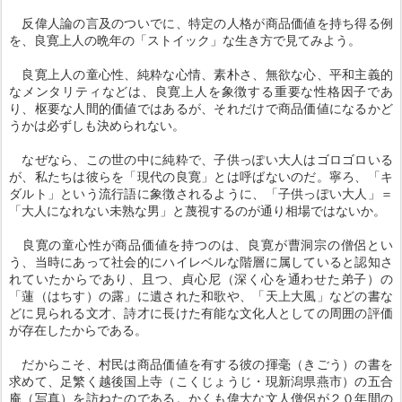
反偉人論の言及のついでに、特定の人格が商品価値を持ち得る例
を、良寛上人の晩年の「ストイック」な生き方で見てみよう。
良寛上人の童心性、純粋な心情、素朴さ、無欲な心、平和主義的
なメンタリティなどは、良寛上人を象徴する重要な性格因子であ
り、枢要な人間的価値ではあるが、それだけで商品価値になるかど
うかは必ずしも決められない。
なぜなら、この世の中に純粋で、子供っぽい大人はゴロゴロいる
が、私たちは彼らを「現代の良寛」とは呼ばないのだ。寧ろ、「キ
ダルト」という流行語に象徴されるように、「子供っぽい大人」＝
「大人になれない未熟な男」と蔑視するのが通り相場ではないか。
良寛の童心性が商品価値を持つのは、良寛が曹洞宗の僧侶とい
う、当時にあって社会的にハイレベルな階層に属していると認知さ
れていたからであり、且つ、貞心尼（深く心を通わせた弟子）の
「蓮（はちす）の露」に遺された和歌や、「天上大風」などの書な
どに見られる文才、詩才に長けた有能な文化人としての周囲の評価
が存在したからである。
だからこそ、村民は商品価値を有する彼の揮毫（きごう）の書を
求めて、足繁く越後国上寺（こくじょうじ・現新潟県燕市）の五合
庵（写真）を訪ねたのである。かくも偉大な文人僧侶が２０年間の